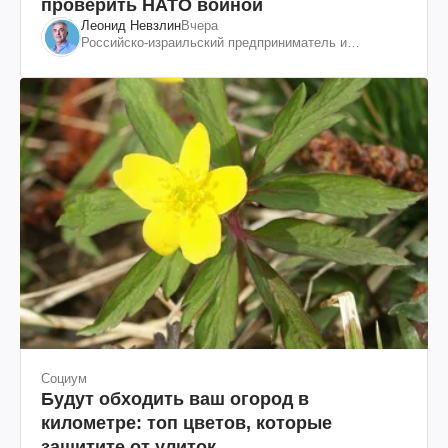
проверить НАТО войной
Леонид Невзлин
Вчера
Российско-израильский предприниматель и
общественный деятель, бывший вице-президент
"ЮКОСа"
Социум
Будут обходить ваш огород в
километре: топ цветов, которые
защитите от улиток