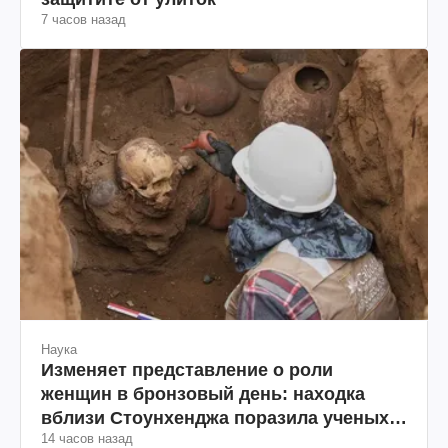
7 часов назад
Наука
Изменяет представление о роли
женщин в бронзовый день: находка
вблизи Стоунхенджа поразила ученых
14 часов назад
(фото)