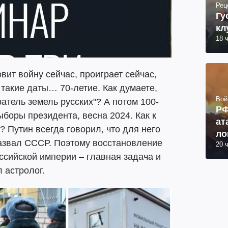
Рец
Гу
кл
18 
овит войну сейчас, проиграет сейчас,
 такие даты… 70-летие. Как думаете,
Вой
атель земель русских"? А потом 100-
РФ
боры президента, весна 2024. Как к
ат
? Путин всегда говорил, что для него
ло
развал СССР. Поэтому восстановление
20 
ко
ссийской империи – главная задача и
ра
л астролог.