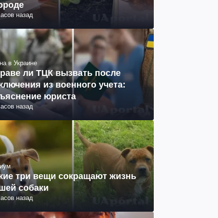
ороде
часов назад
на в Украине
раве ли ТЦК вызвать после
ключения из военного учета:
ъяснение юриста
часов назад
иум
кие три вещи сокращают жизнь
шей собаки
часов назад