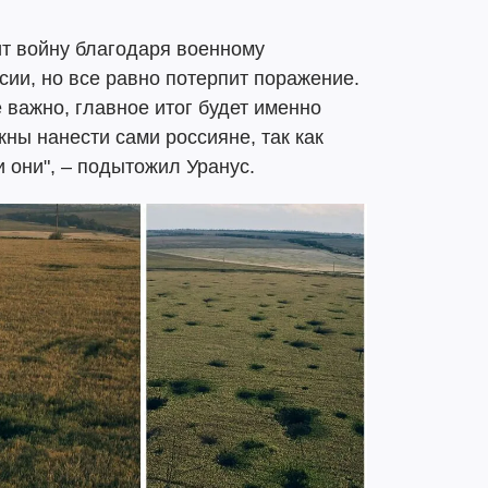
ит войну благодаря военному
ии, но все равно потерпит поражение.
е важно, главное итог будет именно
ны нанести сами россияне, так как
и они", – подытожил Уранус.