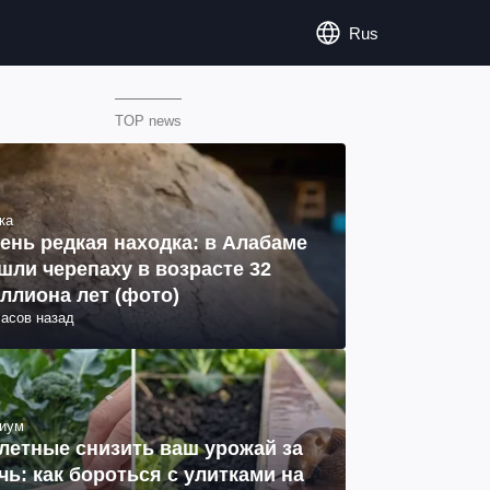
Rus
TOP news
ка
ень редкая находка: в Алабаме
шли черепаху в возрасте 32
ллиона лет (фото)
часов назад
иум
летные снизить ваш урожай за
чь: как бороться с улитками на