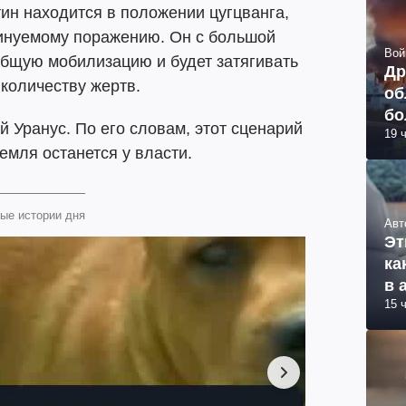
ин находится в положении цугцванга,
минуемому поражению. Он с большой
Вой
общую мобилизацию и будет затягивать
Др
 количеству жертв.
об
бо
й Уранус. По его словам, этот сценарий
19 
ви
емля останется у власти.
ые истории дня
Авт
Эт
ка
в 
15 