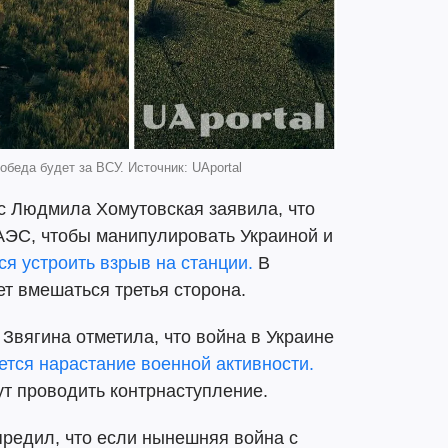
обеда будет за ВСУ. Источник: UAportal
нс Людмила Хомутовская заявила, что
АЭС, чтобы манипулировать Украиной и
ся устроить взрыв на станции.
В
т вмешаться третья сторона.
 Звягина отметила, что война в Украине
тся нарастание военной активности.
т проводить контрнаступление.
предил, что если нынешняя война с