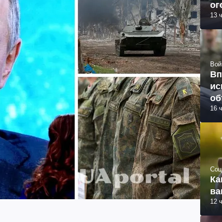
ог
13 
Вой
Вп
ис
об
16 
Соц
Ка
ва
12 