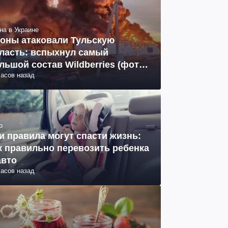
на в Украине
оны атаковали Тульскую
ласть: вспыхнул самый
льшой состав Wildberries (фото,
часов назад
део)
о
и правила могут спасти жизнь:
к правильно перевозить ребенка
авто
часов назад