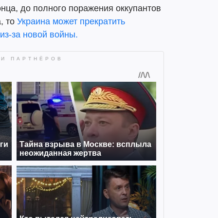
онца, до полного поражения оккупантов
, то
Украина может прекратить
из-за новой войны.