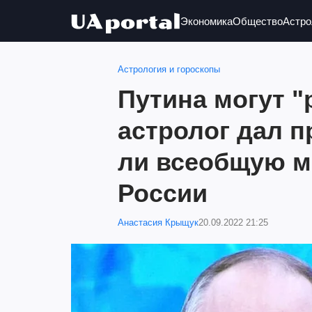
Экономика
Общество
Астро
Астрология и гороскопы
Путина могут "
астролог дал п
ли всеобщую м
России
Анастасия Крыщук
20.09.2022 21:25