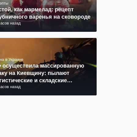
епты
стой, как мармелад: рецепт
убничного варенья на сковороде
часов назад
на в Украине
 осуществила массированную
аку на Киевщину: пылают
гистические и складские
часов назад
мплексы, 14 погибших, 27
неных (фото, видео)