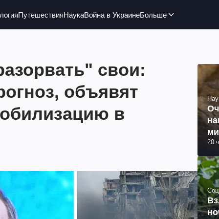
логия
Путешествия
Наука
Война в Украине
Больше
разорвать" свои:
рогноз, объявят
Нау
обилизацию в
Оч
на
ми
20 
Соц
Вз
но