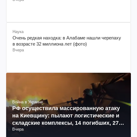
Наука
Очень редкая находка: в Алабаме нашли черепаху
в возрасте 32 миллиона лет (фото)
Вчера
Война в Украине
РФ осуществила массированную атаку
на Киевщину: пылают логистические и
складские комплексы, 14 погибших, 27
Вчера
раненых (фото, видео)