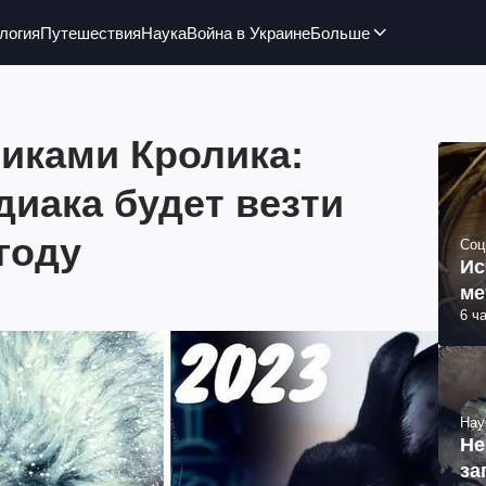
логия
Путешествия
Наука
Война в Украине
Больше
иками Кролика:
диака будет везти
 году
Соц
Ис
ме
6 ч
Нау
Не
за