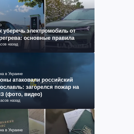
о
к уберечь электромобиль от
регрева: основные правила
асов назад
на в Украине
оны атаковали российский
ославль: загорелся пожар на
З (фото, видео)
часов назад
на в Украине