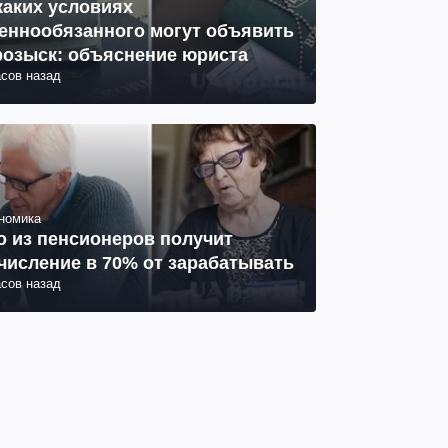
каких условиях
еннообязанного могут объявить
розыск: объяснение юриста
асов назад
номика
о из пенсионеров получит
числение в 70% от зарабатывать
асов назад