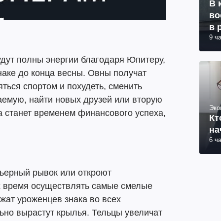
В 
во
в 
9 ч
удут полны энергии благодаря Юпитеру,
наке до конца весны. Овны получат
ться спортом и похудеть, сменить
аемую, найти новых друзей или вторую
Эко
а станет временем финансового успеха,
Кт
на
6 ч
ьерный рывок или откроют
х время осуществлять самые смелые
жат уроженцев знака во всех
льно вырастут крылья. Тельцы увеличат