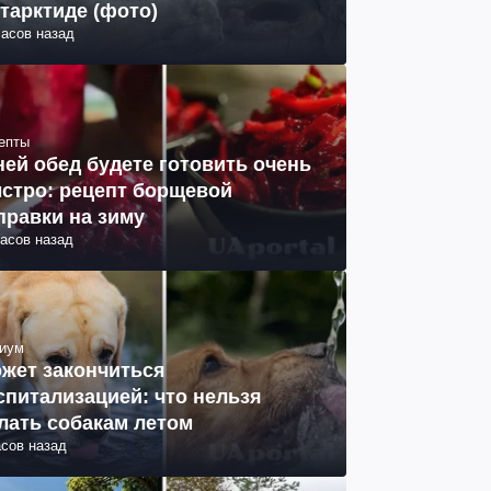
тарктиде (фото)
часов назад
епты
ней обед будете готовить очень
стро: рецепт борщевой
правки на зиму
часов назад
иум
жет закончиться
спитализацией: что нельзя
лать собакам летом
асов назад