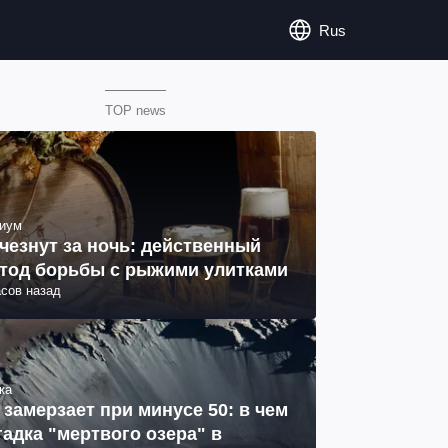
Rus
TOP news
иум
чезнут за ночь: действенный
тод борьбы с рыжими улитками
асов назад
ка
 замерзает при минусе 50: в чем
гадка "мертвого озера" в