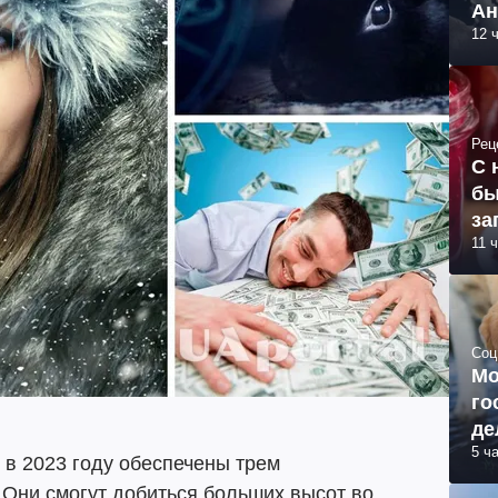
Ан
12 
Рец
С 
бы
за
11 
Соц
Мо
го
де
5 ч
 в 2023 году обеспечены трем
 Они смогут добиться больших высот во