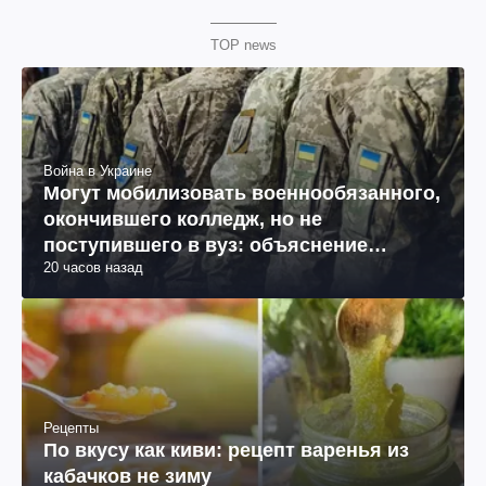
TOP news
Война в Украине
Могут мобилизовать военнообязанного,
окончившего колледж, но не
поступившего в вуз: объяснение
20 часов назад
юриста
Рецепты
По вкусу как киви: рецепт варенья из
кабачков не зиму