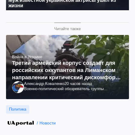
Читайте также
Война в Украине
Третий армейский корпус создает для
российских оккупантов на Лиманском
направлении критический дискомфорт:
Александр Коваленко
20 часов назад
как это удалось
Военно-политический обозреватель группы
"Информационное сопротивление"
Политика
Новости