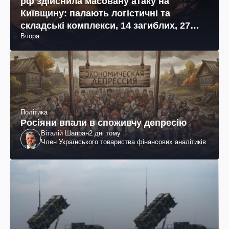
рф здійснила масовану атаку на
Київщину: палають логістичні та
складські комплекси, 14 загиблих, 27
Вчора
поранених (фото, відео)
Політика
Росіяни впали в споживчу депресію
Віталій Шапран
2 дні тому
Член Українського товариства фінансових аналітиків