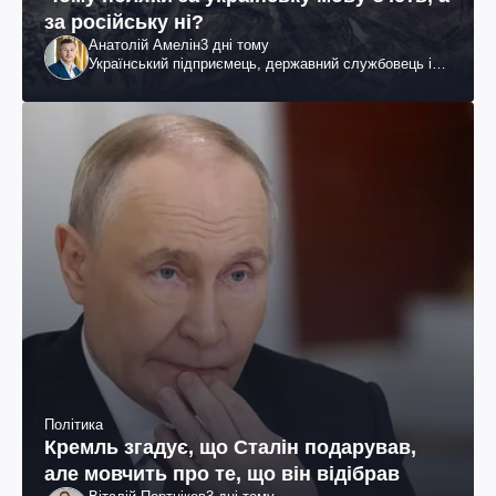
за російську ні?
Анатолій Амелін
3 дні тому
Український підприємець, державний службовець і
громадський діяч
Політика
Кремль згадує, що Сталін подарував,
але мовчить про те, що він відібрав