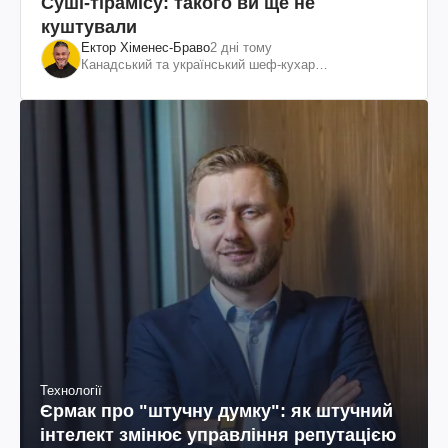
Суші-тірамісу: такого ви ще не
куштували
Ектор Хіменес-Браво
2 дні тому
Канадський та український шеф-кухар
колумбійського походження, бізнесмен, телеведучий
Технології
Єрмак про "штучну думку": як штучний
інтелект змінює управління репутацією