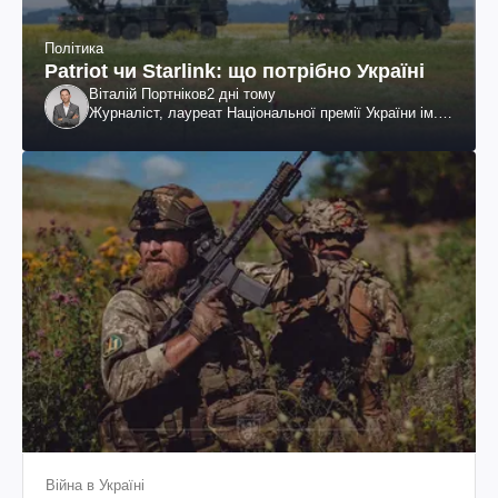
Політика
Patriot чи Starlink: що потрібно Україні
Віталій Портніков
2 дні тому
Журналіст, лауреат Національної премії України ім.
Шевченка
Війна в Україні