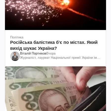
Політика
Російська балістика б'є по містах. Який
вихід шукає Україна?
Віталій Портніков
Вчора
Журналіст, лауреат Національної премії України ім.
Шевченка