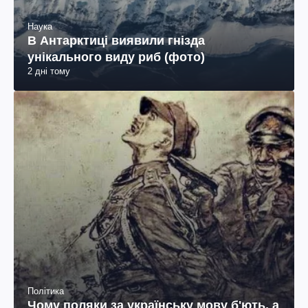
Наука
В Антарктиці виявили гнізда
унікального виду риб (фото)
2 дні тому
Політика
Чому поляки за українську мову б'ють, а