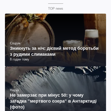
TOP news
Соціум
Зникнуть за ніч: дієвий метод боротьби
з рудими слимаками
8 годин тому
Наука
Не замерзає при мінус 50: у чому
загадка "мертвого озера" в Антарктиді
(фото)