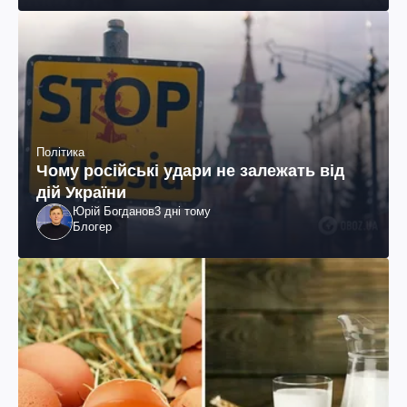
Політика
Чому російські удари не залежать від
дій України
Юрій Богданов
3 дні тому
Блогер