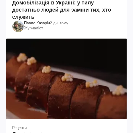
Домобілізація в Україні: у тилу
достатньо людей для заміни тих, хто
служить
Павло Казарін
2 дні тому
Журналіст
Рецепти