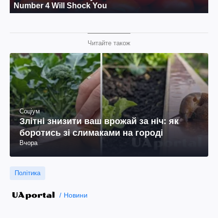
Читайте також
Соціум
Злітні знизити ваш врожай за ніч: як
боротись зі слимаками на городі
Вчора
Політика
Новини