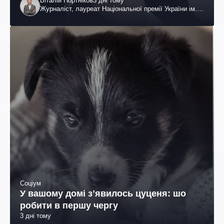
Віталій Портніков
3 дні тому
Журналіст, лауреат Національної премії України ім.
Шевченка
Соціум
У вашому домі зʼявилось цуценя: шо
робити в першу чергу
3 дні тому