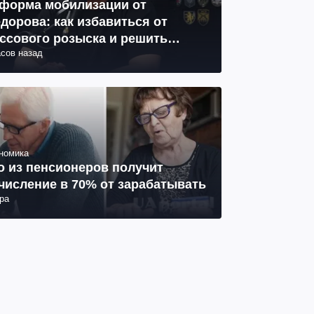
форма мобилизации от
дорова: как избавиться от
ссового розыска и решить
асов назад
облему СОЧ
номика
о из пенсионеров получит
числение в 70% от зарабатывать
ра