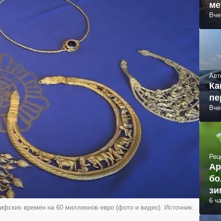
ме
Вче
Авт
Ка
пе
Вче
Рец
Ар
бо
зи
6 ч
фских времен на 60 миллионов евро (фото и видео). Источник: