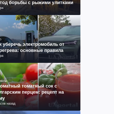
тод борьбы с рыжими улитками
ра
о
к уберечь электромобиль от
регрева: основные правила
ра
епты
оматный томатный сок с
лгарским перцем: рецепт на
му
асов назад