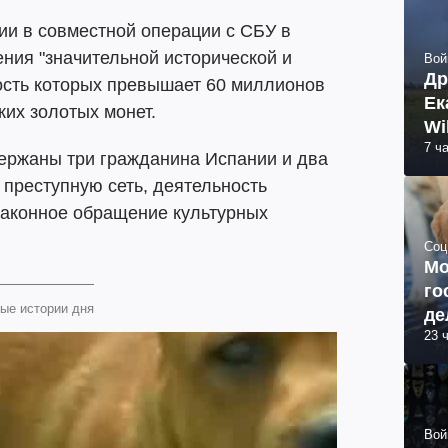
ии в совместной операции с СБУ в
ния "значительной исторической и
Вой
Др
ость которых превышает 60 миллионов
Ек
ких золотых монет.
Wi
7 ч
ержаны три гражданина Испании и два
преступную сеть, деятельность
законное обращение культурных
Соц
Мо
го
ые истории дня
де
23 
Вой