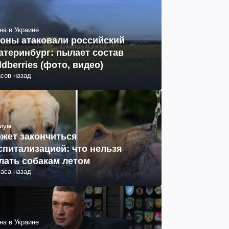
на в Украине
оны атаковали российский
атеринбург: пылает состав
ldberries (фото, видео)
асов назад
иум
жет закончиться
спитализацией: что нельзя
лать собакам летом
часа назад
на в Украине