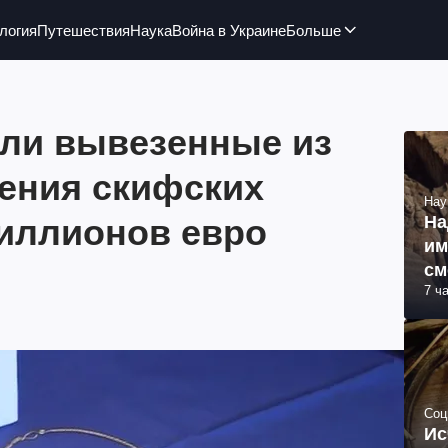
логия
Путешествия
Наука
Война в Украине
Больше
ли вывезенные из
ения скифских
Нау
миллионов евро
На
им
см
7 ч
об
Соц
Ис