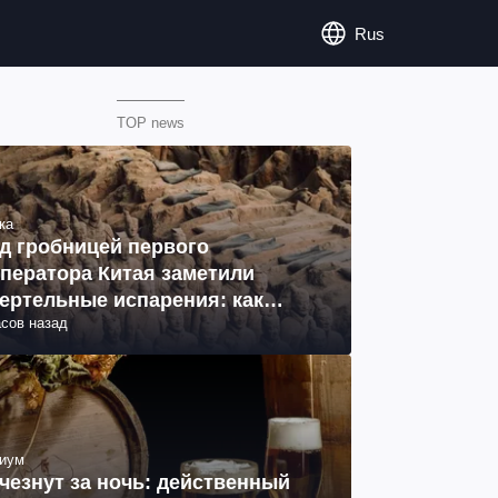
Rus
TOP news
ка
д гробницей первого
ператора Китая заметили
ертельные испарения: как
асов назад
разовались (фото)
иум
чезнут за ночь: действенный