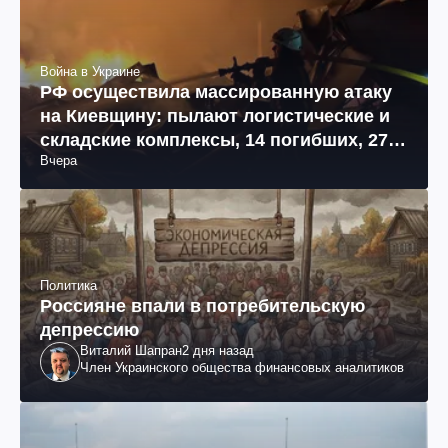
Война в Украине
РФ осуществила массированную атаку
на Киевщину: пылают логистические и
складские комплексы, 14 погибших, 27
Вчера
раненых (фото, видео)
Политика
Россияне впали в потребительскую
депрессию
Виталий Шапран
2 дня назад
Член Украинского общества финансовых аналитиков