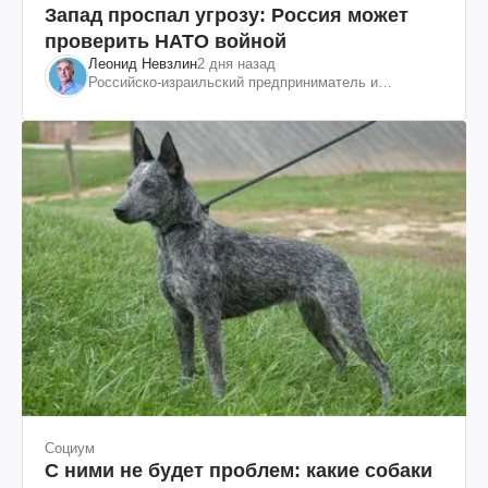
Запад проспал угрозу: Россия может
проверить НАТО войной
Леонид Невзлин
2 дня назад
Российско-израильский предприниматель и
общественный деятель, бывший вице-президент
"ЮКОСа"
Социум
С ними не будет проблем: какие собаки