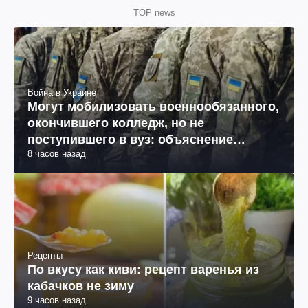
TOP news
Война в Украине
Могут мобилизовать военнообязанного,
окончившего колледж, но не
поступившего в вуз: объяснение
8 часов назад
юриста
Рецепты
По вкусу как киви: рецепт варенья из
кабачков не зиму
9 часов назад