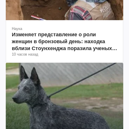
Наука
Изменяет представление о роли
женщин в бронзовый день: находка
вблизи Стоунхенджа поразила ученых
10 часов назад
(фото)