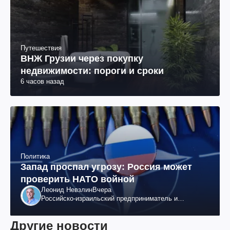
Путешествия
ВНЖ Грузии через покупку
недвижимости: пороги и сроки
6 часов назад
Политика
Запад проспал угрозу: Россия может
проверить НАТО войной
Леонид Невзлин
Вчера
Российско-израильский предприниматель и
общественный деятель, бывший вице-президент
"ЮКОСа"
Другие новости