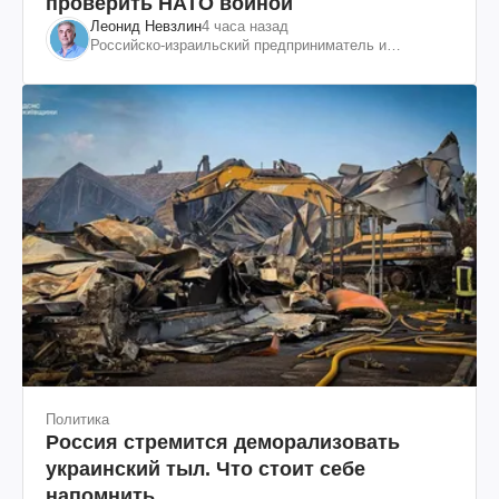
проверить НАТО войной
Леонид Невзлин
4 часа назад
Российско-израильский предприниматель и
общественный деятель, бывший вице-президент
"ЮКОСа"
Политика
Россия стремится деморализовать
украинский тыл. Что стоит себе
напомнить