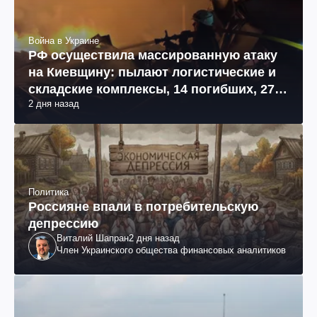
Война в Украине
РФ осуществила массированную атаку
на Киевщину: пылают логистические и
складские комплексы, 14 погибших, 27
2 дня назад
раненых (фото, видео)
Политика
Россияне впали в потребительскую
депрессию
Виталий Шапран
2 дня назад
Член Украинского общества финансовых аналитиков