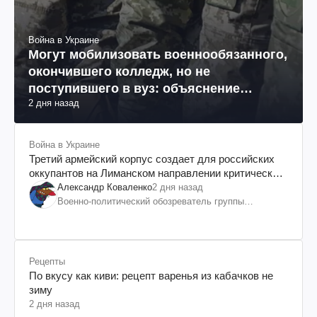
Война в Украине
Могут мобилизовать военнообязанного,
окончившего колледж, но не
поступившего в вуз: объяснение
2 дня назад
юриста
Война в Украине
Третий армейский корпус создает для российских
оккупантов на Лиманском направлении критический
дискомфорт: как это удалось
Александр Коваленко
2 дня назад
Военно-политический обозреватель группы
"Информационное сопротивление"
Рецепты
По вкусу как киви: рецепт варенья из кабачков не
зиму
2 дня назад