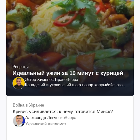
Рецепты
Идеальный ужин за 10 минут с курицей
Эктор Хименес-Браво
Вчера
Канадский и украинский шеф-повар колумбийского
происхождения, бизнесмен, телеведущий
Война в Украине
Кризис усиливается: к чему готовится Минск?
Александр Левченко
Вчера
Украинский дипломат