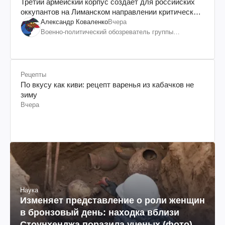
Третий армейский корпус создает для российских
оккупантов на Лиманском направлении критический
дискомфорт: как это удалось
Александр Коваленко
Вчера
Военно-политический обозреватель группы
"Информационное сопротивление"
Рецепты
По вкусу как киви: рецепт варенья из кабачков не
зиму
Вчера
Наука
Изменяет представление о роли женщин
в бронзовый день: находка вблизи
Стоунхенджа поразила ученых (фото)