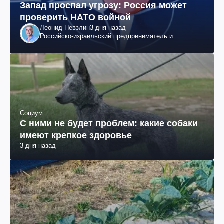
Запад проспал угрозу: Россия может
проверить НАТО войной
Леонид Невзлин
3 дня назад
Российско-израильский предприниматель и
общественный деятель, бывший вице-президент
"ЮКОСа"
Социум
С ними не будет проблем: какие собаки
имеют крепкое здоровье
3 дня назад