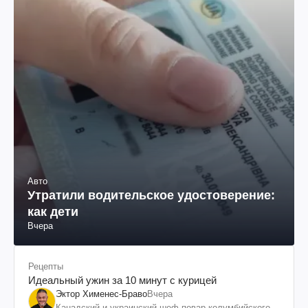
Авто
Утратили водительское удостоверение:
как дети
Вчера
Рецепты
Идеальный ужин за 10 минут с курицей
Эктор Хименес-Браво
Вчера
Канадский и украинский шеф-повар колумбийского