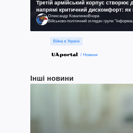
Третій армійський корпус створює 
напрямі критичний дискомфорт: як
Олександр Коваленко
Вчора
Військово-політичний оглядач групи "Інформац
Війна в Україні
Новини
Інші новини