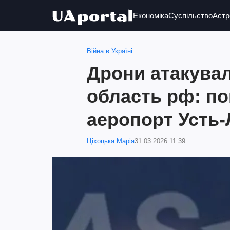
Економіка
Суспільство
Астр
Війна в Україні
Дрони атакувал
область рф: п
аеропорт Усть-
Ціхоцька Марія
31.03.2026 11:39