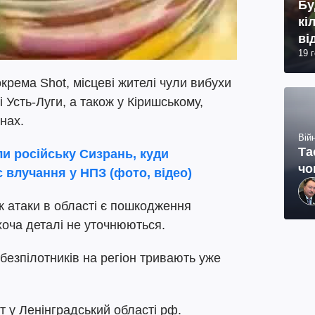
Бу
кі
ві
19 
окрема Shot, місцеві жителі чули вибухи
і Усть-Луги, а також у Кіришському,
нах.
Війн
Та
и російську Сизрань, куди
чо
є влучання у НПЗ (фото, відео)
к атаки в області є пошкодження
хоча деталі не уточнюються.
безпілотників на регіон тривають уже
т у Ленінградський області рф.