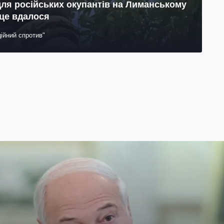
для російських окупантів на Лиманському
 це вдалося
ійний спротив"