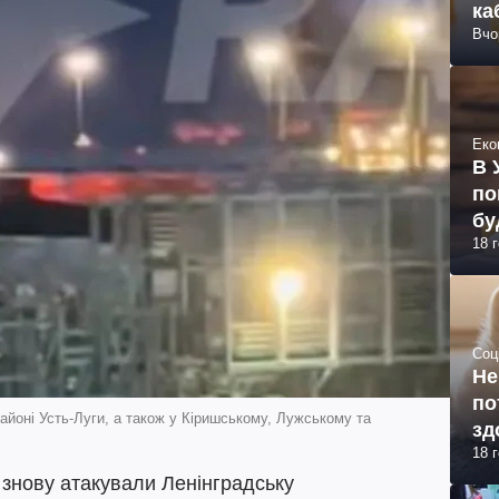
ка
Вчо
Еко
В 
по
бу
18 
Соц
Не
по
районі Усть-Луги, а також у Кіришському, Лужському та
зд
18 
и знову атакували Ленінградську