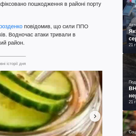
афіксовано пошкодження в районі порту
Авт
розденко
повідомив, що сили ППО
Як
ків. Водночас атаки тривали в
се
кий район.
21 
вні історії дня
Под
ВН
не
21 
Соц