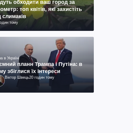
дуть обходити ваш город за
лометр: топ квітів, які захистіть
д слимаків
годин тому
а в Україні
ємний планн Трампа і Путіна: в
му збіглися їх інтереси
Віктор Швець
20 годин тому