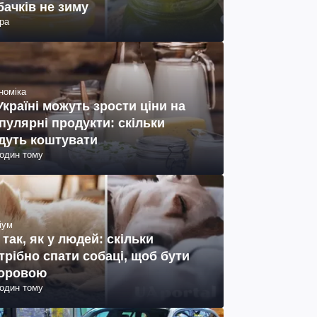
бачків не зиму
ра
номіка
Україні можуть зрости ціни на
пулярні продукти: скільки
дуть коштувати
годин тому
іум
 так, як у людей: скільки
трібно спати собаці, щоб бути
оровою
годин тому