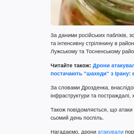
За даними російських пабліків, з
та інтенсивну стрілянину в район
Лужському та Тосненському райо
Читайте також:
Дрони атакувал
постачають "шахеди" з Ірану: 
За словами Дрозденка, внаслідо
інфраструктури та постраждалі, 
Також повідомляється, що атаки 
сьомий день поспіль.
Нагадаємо, дрони
атакували
пор