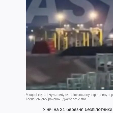
Місцеві жителі чули вибухи та інтенсивну стрілянину в 
Тосненському районах. Джерело: Astra
У ніч на 31 березня безпілотник