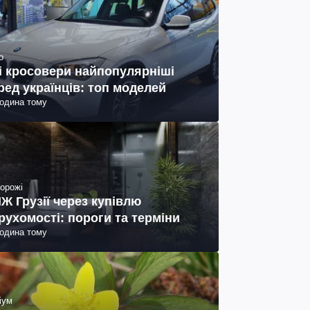
о
і кросовери найпопулярніші
ред українців: топ моделей
година тому
орожі
Ж Грузії через купівлю
рухомості: пороги та терміни
година тому
іум