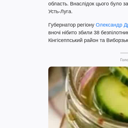
область. Внаслідок цього було з
Усть-Луга.
Губернатор регіону
Олександр Д
вночі нібито збили 38 безпілотни
Кінгісеппський район та Виборзь
Голо