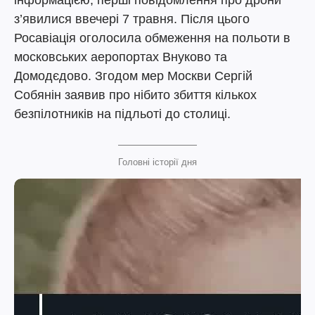
інформацією, перші повідомлення про дрони
з’явилися ввечері 7 травня. Після цього
Росавіація оголосила обмеження на польоти в
московських аеропортах Внуково та
Домодєдово. Згодом мер Москви Сергій
Собянін заявив про нібито збиття кількох
безпілотників на підльоті до столиці.
Головні історії дня