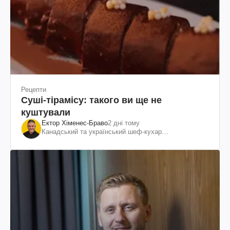
Рецепти
Суші-тірамісу: такого ви ще не
куштували
Ектор Хіменес-Браво
2 дні тому
Канадський та український шеф-кухар
колумбійського походження, бізнесмен, телеведучий