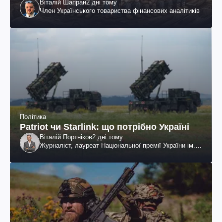
Віталій Шапран
2 дні тому
Член Українського товариства фінансових аналітиків
Політика
Patriot чи Starlink: що потрібно Україні
Віталій Портніков
2 дні тому
Журналіст, лауреат Національної премії України ім.
Шевченка