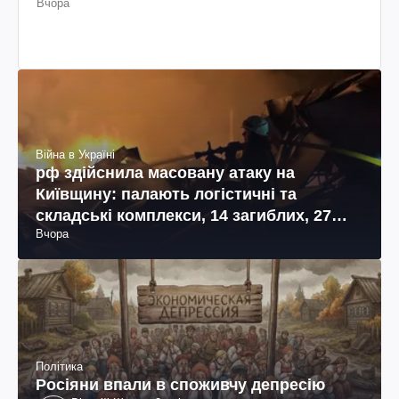
Вчора
Війна в Україні
рф здійснила масовану атаку на
Київщину: палають логістичні та
складські комплекси, 14 загиблих, 27
Вчора
поранених (фото, відео)
Політика
Росіяни впали в споживчу депресію