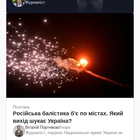
Журналіст
Політика
Російська балістика б'є по містах. Який
вихід шукає Україна?
Віталій Портніков
Вчора
Журналіст, лауреат Національної премії України ім.
Шевченка