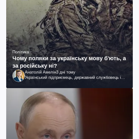
Політика
Чому поляки за українську мову б'ють, а
за російську ні?
Анатолій Амелін
3 дні тому
Український підприємець, державний службовець і
громадський діяч