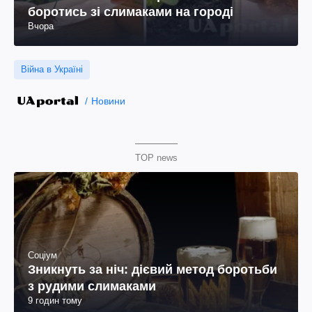
боротись зі слимаками на городі
Вчора
Війна в Україні
Новини
TOP news
Соціум
Зникнуть за ніч: дієвий метод боротьби
з рудими слимаками
9 годин тому