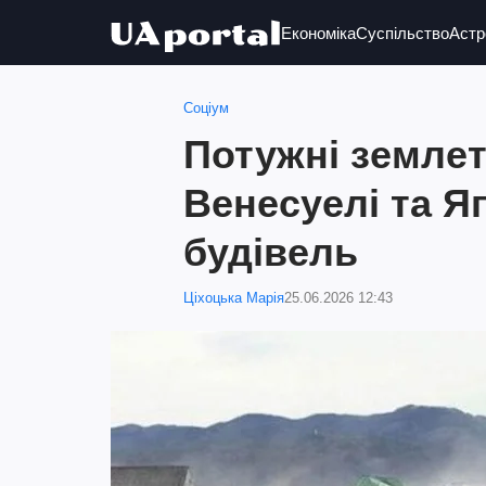
Економіка
Суспільство
Астр
Соціум
Потужні землет
Венесуелі та Я
будівель
Ціхоцька Марія
25.06.2026 12:43