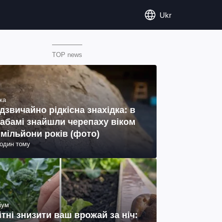
Ukr
TOP news
ка
дзвичайно рідкісна знахідка: в
абамі знайшли черепаху віком
 мільйони років (фото)
годин тому
іум
ітні знизити ваш врожай за ніч: