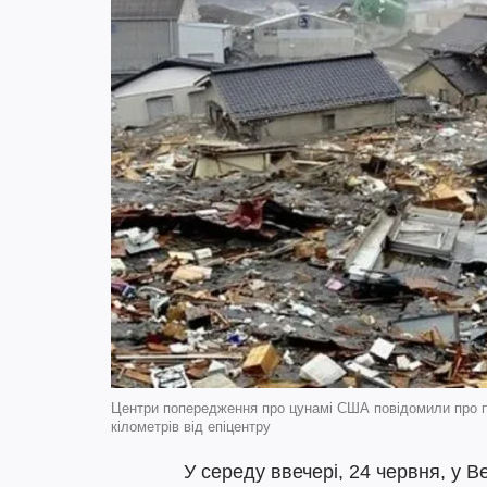
Центри попередження про цунамі США повідомили про по
кілометрів від епіцентру
У середу ввечері, 24 червня, у В