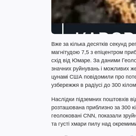
Вже за кілька десятків секунд р
магнітудою 7,5 з епіцентром при
схід від Юмаре. За даними Геоло
значних руйнувань і можливих ж
цунамі США повідомили про поте
узбережжя в радіусі до 300 кіломе
Наслідки підземних поштовхів від
розташована приблизно за 300 кіл
геолоковані CNN, показали зруйн
та густі хмари пилу над окремим