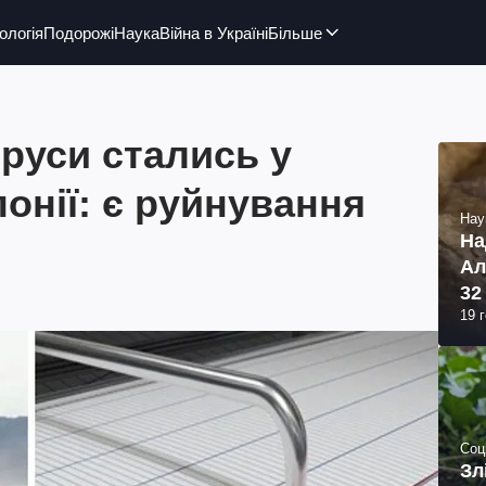
ологія
Подорожі
Наука
Війна в Україні
Більше
руси стались у
понії: є руйнування
Нау
На
Ал
32
19 
Соц
Зл