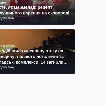
епти
сте, як мармелад: рецепт
луничного варення на сковороді
годин тому
а в Україні
 здійснила масовану атаку на
ївщину: палають логістичні та
ладські комплекси, 14 загиблих,
годин тому
 поранених (фото, відео)