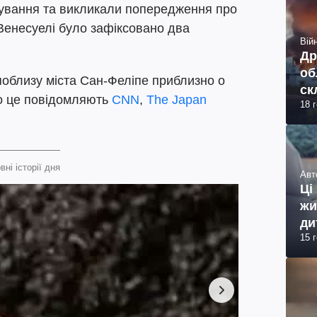
нування та викликали попередження про
Венесуелі було зафіксовано два
Війн
Др
об
поблизу міста Сан-Феліпе приблизно о
ск
о це повідомляють
CNN
,
The Japan
18 
вні історії дня
Авт
Ці
жи
ди
15 