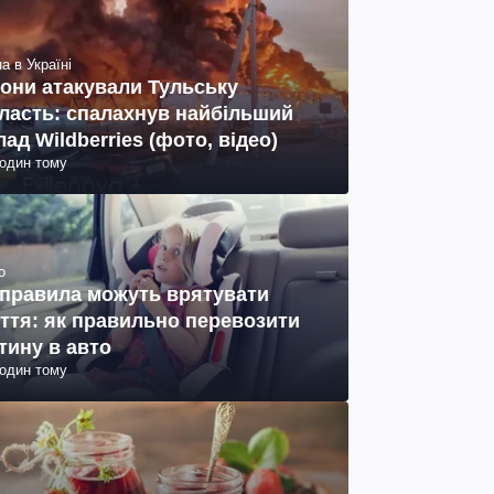
а в Україні
они атакували Тульську
ласть: спалахнув найбільший
лад Wildberries (фото, відео)
годин тому
о
 правила можуть врятувати
ття: як правильно перевозити
тину в авто
годин тому