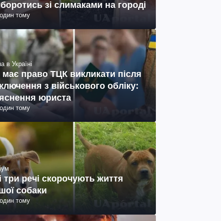
 боротись зі слимаками на городі
годин тому
а в Україні
 має право ТЦК викликати після
ключення з військового обліку:
яснення юриста
годин тому
іум
і три речі скорочують життя
шої собаки
годин тому