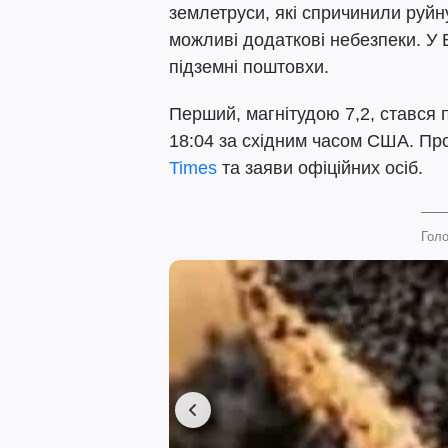
землетруси, які спричинили руй
можливі додаткові небезпеки. У 
підземні поштовхи.
Перший, магнітудою 7,2, стався 
18:04 за східним часом США. Пр
Times
та заяви офіційних осіб.
Голо