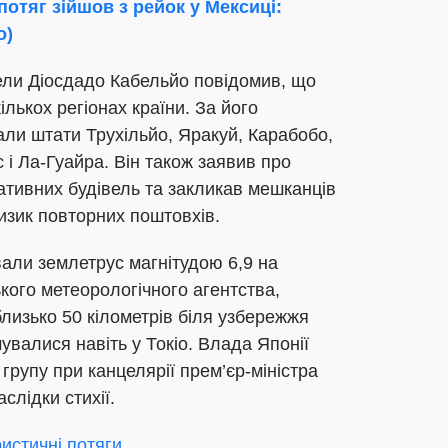
отяг зійшов з рейок у Мексиці:
о)
уели Діосдадо Кабельйо повідомив, що
лькох регіонах країни. За його
ли штати Трухільйо, Яракуй, Карабобо,
 і Ла-Гуайра. Він також заявив про
ативних будівель та закликав мешканців
изик повторних поштовхів.
вали землетрус магнітудою 6,9 на
ького метеорологічного агентства,
близько 50 кілометрів біля узбережжя
увалися навіть у Токіо. Влада Японії
групу при канцелярії прем’єр-міністра
слідки стихії.
ристичні потяги
.