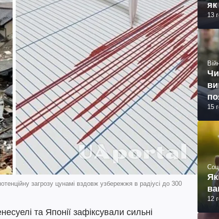
як
13 
Війн
Чи
ви
по
15 
Соц
Як
тенційну загрозу цунамі вздовж узбережжя в радіусі до 300
ва
12 
енесуелі та Японії зафіксували сильні