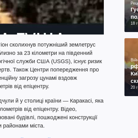
Рец
Гу
по
18 
егіон сколихнув потужніший землетрус
близно за 23 кілометри на південний
Війн
гічної служби США (USGS), існує ризик
рф
ертв. Також Центри попередження про
Ки
нційну загрозу цунамі вздовж
ск
трів від епіцентру.
20 
27
чули й у столиці країни — Каракасі, яка
ометрів від епіцентру. Відео,
овані будівлі, пошкоджені конструкції
и районами міста.