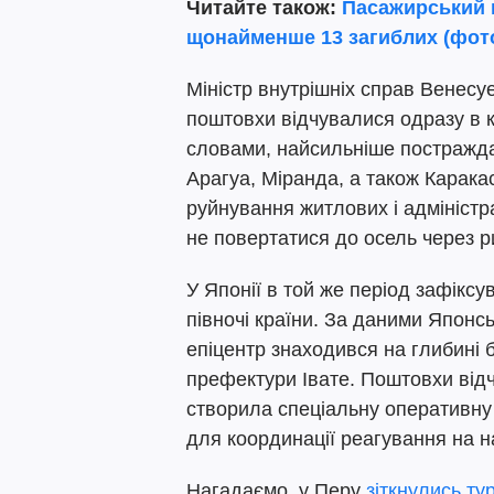
Читайте також:
Пасажирський п
щонайменше 13 загиблих (фот
Міністр внутрішніх справ Венес
поштовхи відчувалися одразу в кі
словами, найсильніше постражда
Арагуа, Міранда, а також Каракас
руйнування житлових і адміністр
не повертатися до осель через р
У Японії в той же період зафіксу
півночі країни. За даними Японс
епіцентр знаходився на глибині 
префектури Івате. Поштовхи відч
створила спеціальну оперативну 
для координації реагування на на
Нагадаємо, у Перу
зіткнулись ту