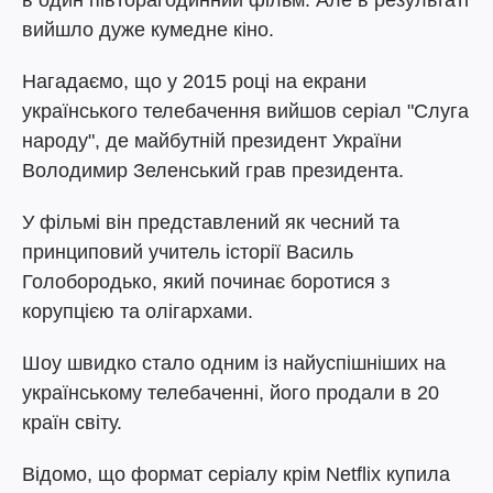
в один півторагодинний фільм. Але в результаті
вийшло дуже кумедне кіно.
Нагадаємо, що у 2015 році на екрани
українського телебачення вийшов серіал "Слуга
народу", де майбутній президент України
Володимир Зеленський грав президента.
У фільмі він представлений як чесний та
принциповий учитель історії Василь
Голобородько, який починає боротися з
корупцією та олігархами.
Шоу швидко стало одним із найуспішніших на
українському телебаченні, його продали в 20
країн світу.
Відомо, що формат серіалу крім Netflix купила