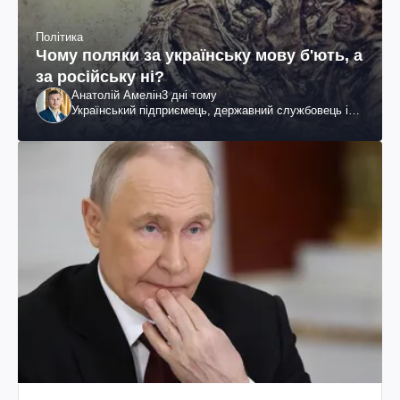
Політика
Чому поляки за українську мову б'ють, а
за російську ні?
Анатолій Амелін
3 дні тому
Український підприємець, державний службовець і
громадський діяч