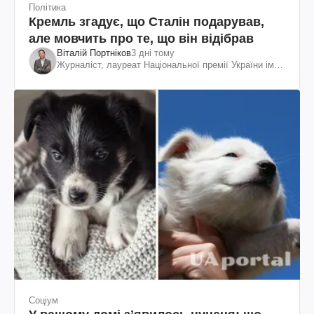
Політика
Кремль згадує, що Сталін подарував,
але мовчить про те, що він відібрав
Віталій Портніков
3 дні тому
Журналіст, лауреат Національної премії України ім.
Шевченка
Соціум