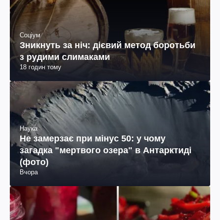
Соціум
Зникнуть за ніч: дієвий метод боротьби
з рудими слимаками
18 годин тому
Наука
Не замерзає при мінус 50: у чому
загадка "мертвого озера" в Антарктиді
(фото)
Вчора