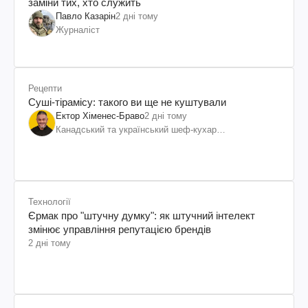
заміни тих, хто служить
Павло Казарін
2 дні тому
Журналіст
Рецепти
Суші-тірамісу: такого ви ще не куштували
Ектор Хіменес-Браво
2 дні тому
Канадський та український шеф-кухар
колумбійського походження, бізнесмен, телеведучий
Технології
Єрмак про "штучну думку": як штучний інтелект
змінює управління репутацією брендів
2 дні тому