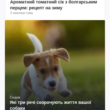
Ароматний томатний сік з болгарським
перцем: рецепт на зиму
3 хвилини тому
Соціум
Які три речі скорочують життя вашої
собаки