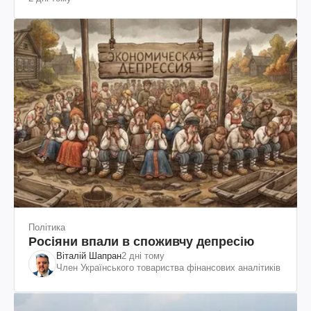
поранених (фото, відео)
Політика
Росіяни впали в споживчу депресію
Віталій Шапран
2 дні тому
Член Українського товариства фінансових аналітиків