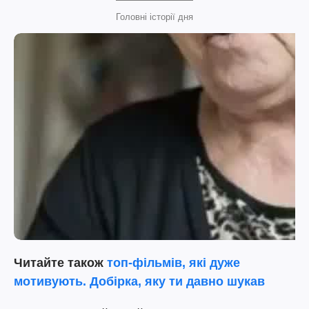
Головні історії дня
Читайте також
топ-фільмів, які дуже
мотивують. Добірка, яку ти давно шукав