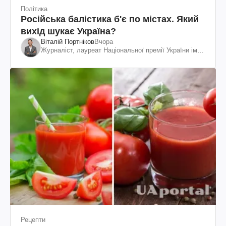
Політика
Російська балістика б'є по містах. Який
вихід шукає Україна?
Віталій Портніков
Вчора
Журналіст, лауреат Національної премії України ім.
Шевченка
Рецепти