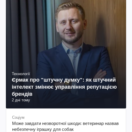
Технології
Єрмак про "штучну думку": як штучний
інтелект змінює управління репутацією
брендів
2 дні тому
Соціум
Може завдати незворотної шкоди: ветеринар назвав
небезпечну іграшку для собак