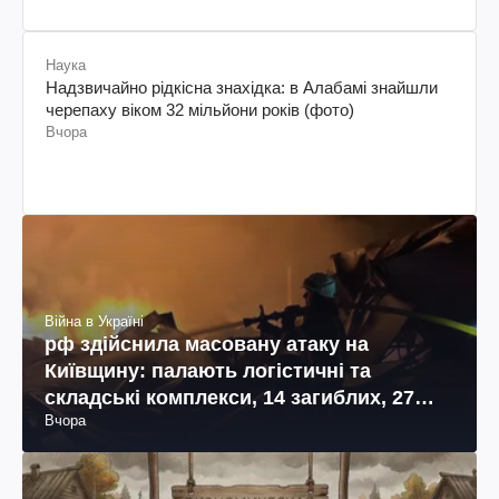
Наука
Надзвичайно рідкісна знахідка: в Алабамі знайшли
черепаху віком 32 мільйони років (фото)
Вчора
Війна в Україні
рф здійснила масовану атаку на
Київщину: палають логістичні та
складські комплекси, 14 загиблих, 27
Вчора
поранених (фото, відео)