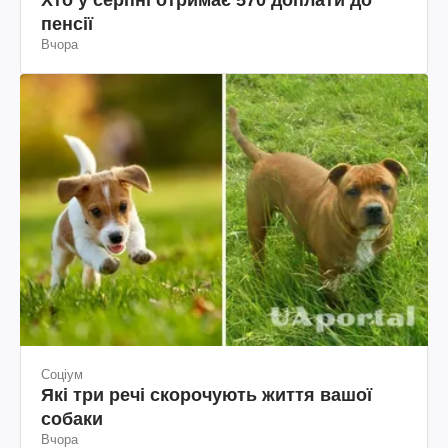
Хто у серпні отримає 570 доплати до
пенсії
Вчора
Соціум
Які три речі скорочують життя вашої
собаки
Вчора