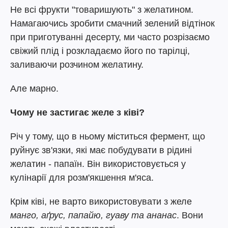
Не всі фрукти "товаришують" з желатином.
Намагаючись зробити смачний зелений відтінок
при приготуванні десерту, ми часто розрізаємо
свіжий плід і розкладаємо його по тарілці,
заливаючи розчином желатину.
Але марно.
Чому не застигає желе з ківі?
Річ у тому, що в ньому міститься фермент, що
руйнує зв'язки, які має побудувати в рідині
желатин - папаїн. Він використовується у
кулінарії для розм'якшення м'яса.
Крім ківі, не варто використовувати з желе
манго, аґрус, папайю, гуаву та ананас
. Вони