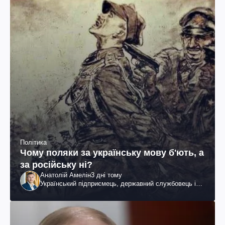
Політика
Чому поляки за українську мову б'ють, а
за російську ні?
Анатолій Амелін
3 дні тому
Український підприємець, державний службовець і
громадський діяч