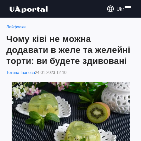
Ukr
Лайфхаки
Чому ківі не можна
додавати в желе та желейні
торти: ви будете здивовані
Тетяна Іванова
24.01.2023 12:10