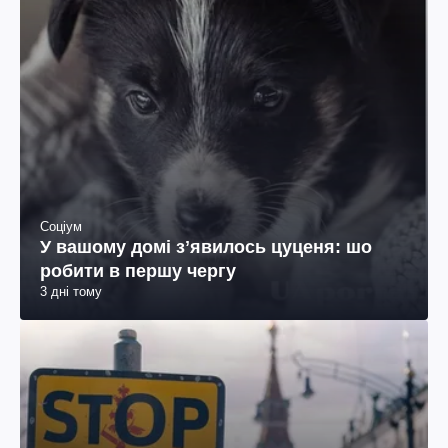
Соціум
У вашому домі зʼявилось цуценя: шо
робити в першу чергу
3 дні тому