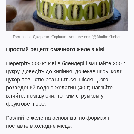
Торт з ківі. Джерело: Скріншот youtube.com/@MarikoKitchen
Простий рецепт смачного желе з ківі
Перетріть 500 кг ківі в блендері і змішайте 250 г
цукру. Доведіть до кипіння, дочекавшись, коли
цукор повністю розчиниться. Після цього
розведений водою желатин (40 г) нагрійте і
влийте, помішуючи, тонким струмком у
фруктове пюре.
Розлийте желе на основі ківі по формах і
поставте в холодне місце.