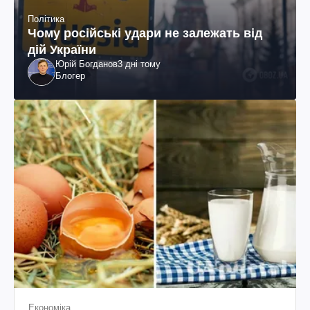
Політика
Чому російські удари не залежать від
дій України
Юрій Богданов
3 дні тому
Блогер
Економіка