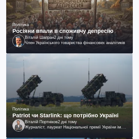
Політика
Росіяни впали в споживчу депресію
Віталій Шапран
2 дні тому
Член Українського товариства фінансових аналітиків
Політика
Patriot чи Starlink: що потрібно Україні
Віталій Портніков
2 дні тому
Журналіст, лауреат Національної премії України ім.
Шевченка