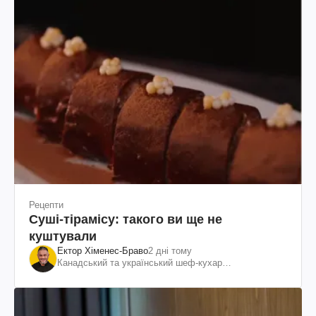
Рецепти
Суші-тірамісу: такого ви ще не
куштували
Ектор Хіменес-Браво
2 дні тому
Канадський та український шеф-кухар
колумбійського походження, бізнесмен, телеведучий