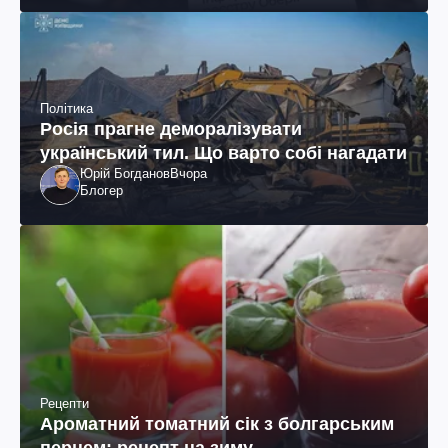
Політика
Росія прагне деморалізувати
український тил. Що варто собі нагадати
Юрій Богданов
Вчора
Блогер
Рецепти
Ароматний томатний сік з болгарським
перцем: рецепт на зиму