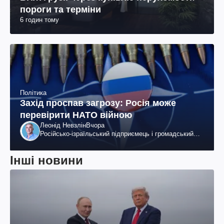
пороги та терміни
6 годин тому
Політика
Захід проспав загрозу: Росія може
перевірити НАТО війною
Леонід Невзлін
Вчора
Російсько-ізраїльський підприємець і громадський
діяч, колишній віцепрезидент "ЮКОСа"
Інші новини