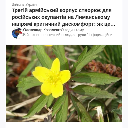
Війна в Україні
Третій армійський корпус створює для
російських окупантів на Лиманському
напрямі критичний дискомфорт: як це
Олександр Коваленко
9 годин тому
вдалося
Військово-політичний оглядач групи "Інформаційний
спротив"