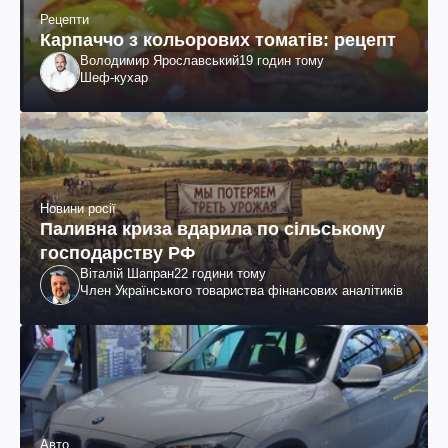
Рецепти
Карпаччо з кольорових томатів: рецепт
Володимир Ярославський
19 годин тому
Шеф-кухар
Новини росії
Паливна криза вдарила по сільському
господарству РФ
Віталій Шапран
22 години тому
Член Українського товариства фінансових аналітиків
Авто