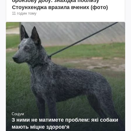
бронзову добу: знахідка поблизу
Стоунхенджа вразила вчених (фото)
11 годин тому
Соціум
З ними не матимете проблем: які собаки
мають міцне здоров’я