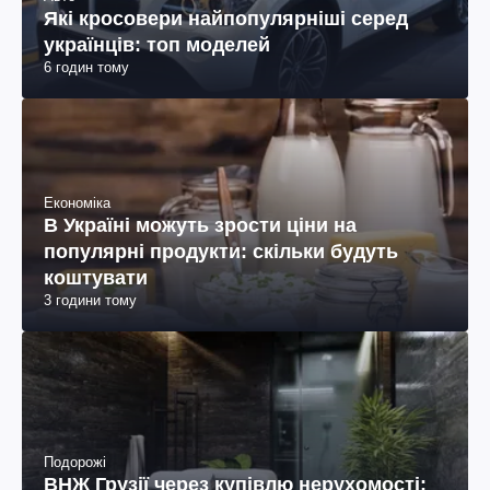
Які кросовери найпопулярніші серед
українців: топ моделей
6 годин тому
Економіка
В Україні можуть зрости ціни на
популярні продукти: скільки будуть
коштувати
3 години тому
Подорожі
ВНЖ Грузії через купівлю нерухомості: