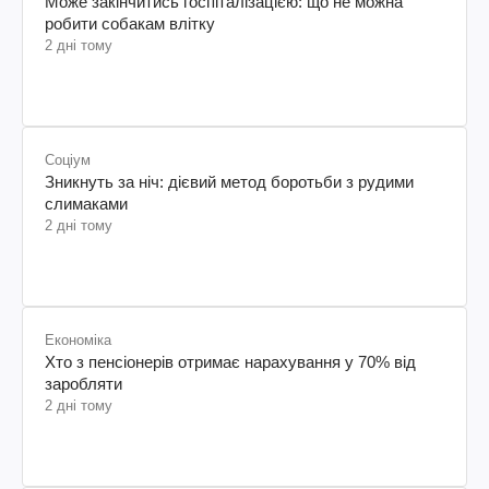
Може закінчитись госпіталізацією: що не можна
робити собакам влітку
2 дні тому
Соціум
Зникнуть за ніч: дієвий метод боротьби з рудими
слимаками
2 дні тому
Економіка
Хто з пенсіонерів отримає нарахування у 70% від
заробляти
2 дні тому