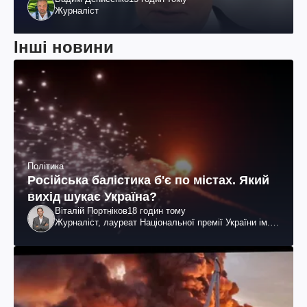
Журналіст
Інші новини
Політика
Російська балістика б'є по містах. Який
вихід шукає Україна?
Віталій Портніков
18 годин тому
Журналіст, лауреат Національної премії України ім.
Шевченка