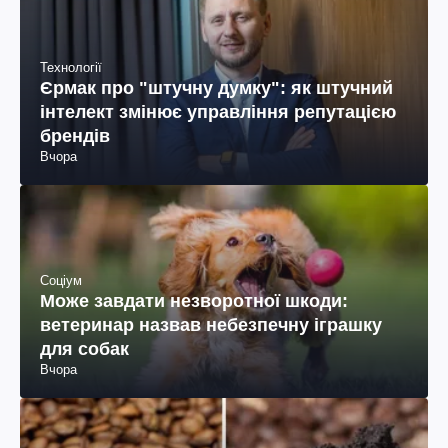
Технології
Єрмак про "штучну думку": як штучний
інтелект змінює управління репутацією
брендів
Вчора
Соціум
Може завдати незворотної шкоди:
ветеринар назвав небезпечну іграшку
для собак
Вчора