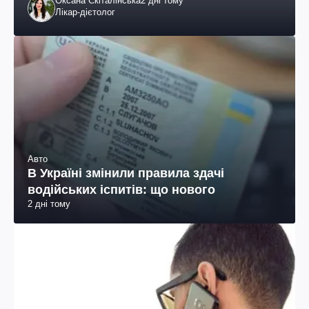
Оксана Скіталінська
2 дні тому
Лікар-дієтолог
Авто
В Україні змінили правила здачі
водійських іспитів: що нового
2 дні тому