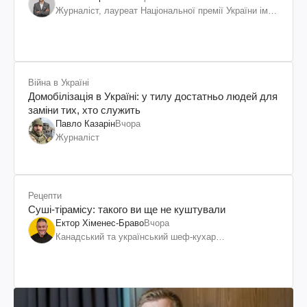
Журналіст, лауреат Національної премії України ім.
Шевченка
Війна в Україні
Домобілізація в Україні: у тилу достатньо людей для
заміни тих, хто служить
Павло Казарін
Вчора
Журналіст
Рецепти
Суші-тірамісу: такого ви ще не куштували
Ектор Хіменес-Браво
Вчора
Канадський та український шеф-кухар
колумбійського походження, бізнесмен, телеведучий