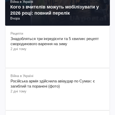
Війна в Україні
Кого з вчителів можуть мобілізувати у
2026 році: повний перелік
Вчора
Рецепти
Знадобляться три інгредієнти та 5 хвилин: рецепт
смородинового варення на зиму
2 дні тому
Війна в Україні
Російська армія здійснила авіаудар по Сумах: є
загиблий та поранені (фото)
2 дні тому