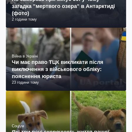
загадка "мертвого озера" в Антарктиді
(фото)
2 години тому
Війна в Україні
Чи має право ТЦК викликати після
виключення з військового обліку:
пояснення юриста
23 години тому
Соціум
Які три речі скорочують життя вашої