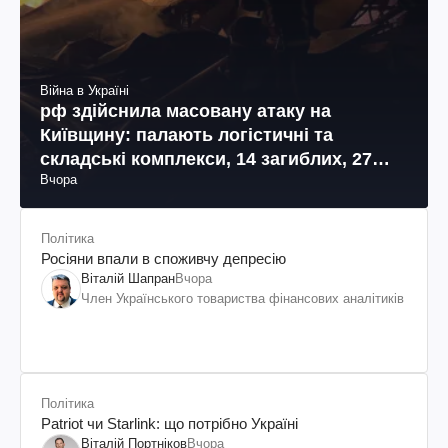
Війна в Україні
рф здійснила масовану атаку на
Київщину: палають логістичні та
складські комплекси, 14 загиблих, 27
Вчора
поранених (фото, відео)
Політика
Росіяни впали в споживчу депресію
Віталій Шапран
Вчора
Член Українського товариства фінансових аналітиків
Політика
Patriot чи Starlink: що потрібно Україні
Віталій Портніков
Вчора