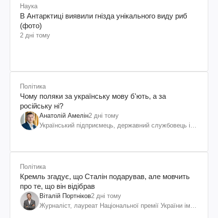
Наука
В Антарктиці виявили гнізда унікального виду риб
(фото)
2 дні тому
Політика
Чому поляки за українську мову б'ють, а за
російську ні?
Анатолій Амелін
2 дні тому
Український підприємець, державний службовець і
громадський діяч
Політика
Кремль згадує, що Сталін подарував, але мовчить
про те, що він відібрав
Віталій Портніков
2 дні тому
Журналіст, лауреат Національної премії України ім.
Шевченка