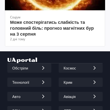
Соціум
Може спостерігатись слабкість та
головний біль: прогноз магнітних бур
на 3 серпня
2 дні тому
Обстріли
Космос
Технології
Крим
Авто
Авіація