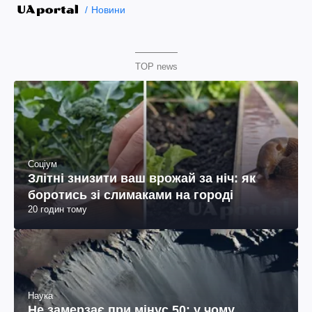
Новини
TOP news
Соціум
Злітні знизити ваш врожай за ніч: як
боротись зі слимаками на городі
20 годин тому
Наука
Не замерзає при мінус 50: у чому