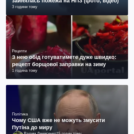
зайнялась пожежа на НПЗ (фото, відео)
3 години тому
Рецепти
З нею обід готуватимете дуже швидко:
рецепт борщової заправки на зиму
1 година тому
Політика
Чому США вже не можуть змусити
Путіна до миру
Вадим Денисенко
15 годин тому