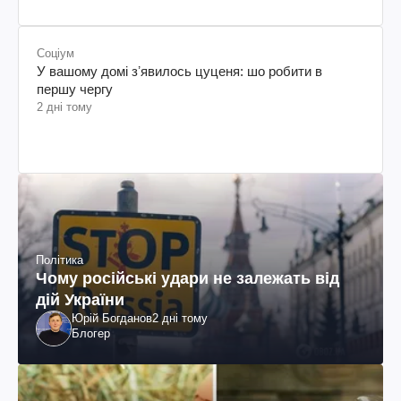
Соціум
У вашому домі зʼявилось цуценя: шо робити в
першу чергу
2 дні тому
Політика
Чому російські удари не залежать від
дій України
Юрій Богданов
2 дні тому
Блогер