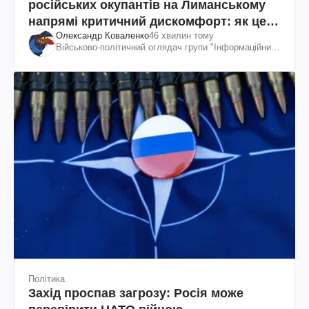
російських окупантів на Лиманському
напрямі критичний дискомфорт: як це
Олександр Коваленко
46 хвилин тому
вдалося
Військово-політичний оглядач групи "Інформаційний
спротив"
Політика
Захід проспав загрозу: Росія може