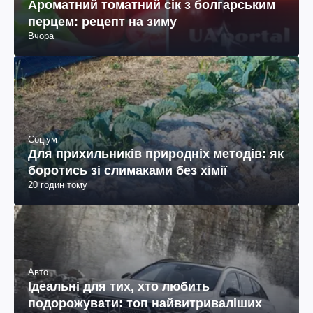
Ароматний томатний сік з болгарським
перцем: рецепт на зиму
Вчора
Соціум
Для прихильників природніх методів: як
боротись зі слимаками без хімії
20 годин тому
Авто
Ідеальні для тих, хто любить
подорожувати: топ найвитриваліших