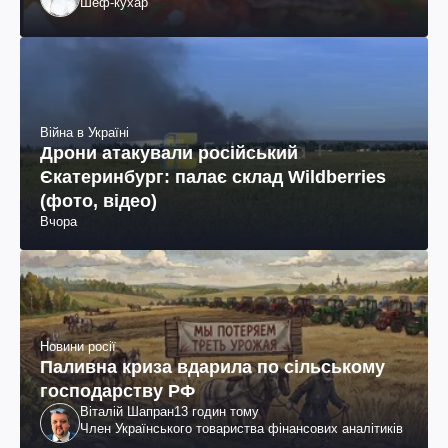
Шеф-кухар
Війна в Україні
Дрони атакували російський
Єкатеринбург: палає склад Wildberries
(фото, відео)
Вчора
Новини росії
Паливна криза вдарила по сільському
господарству РФ
Віталій Шапран
13 годин тому
Член Українського товариства фінансових аналітиків