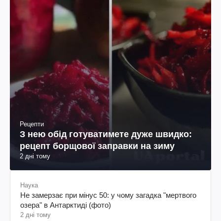
Рецепти
З нею обід готуватимете дуже швидко:
рецепт борщової заправки на зиму
2 дні тому
Наука
Не замерзає при мінус 50: у чому загадка "мертвого
озера" в Антарктиді (фото)
2 дні тому