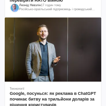
перевірити НАТО війною
Леонід Невзлін
17 годин тому
Російсько-ізраїльський підприємець і громадський
діяч, колишній віцепрезидент "ЮКОСа"
Технології
Google, посунься: як реклама в ChatGPT
починає битву на трильйони доларів за
рішення користувачів