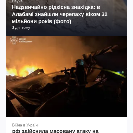
Наука
Надзвичайно рідкісна знахідка: в
Алабамі знайшли черепаху віком 32
мільйони років (фото)
3 дні тому
Війна в Україні
рф здійснила масовану атаку на