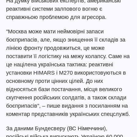
На думку військових експертів, американські
реактивні системи залпового вогню є
справжньою проблемою для агресора.
"Москва може мати неймовірні запаси
боєприпасів, але, якщо знищення її складів за
лінією фронту продовжиться, це може
поставити її логістику на межу колапсу. Саме на
це націлена українська тактика: реактивні
установки HIMARS і M270 використовуються в
основному проти цінних цілей. До них
відносяться бази постачання, місця великого
скупчення російських солдатів, а також склади
боєприпасів", – пише видання з посиланням на
коментар представників українських спецслужб.
За даними Бундесверу (ВС Німеччини),
російські війська випускають Україною 60 000