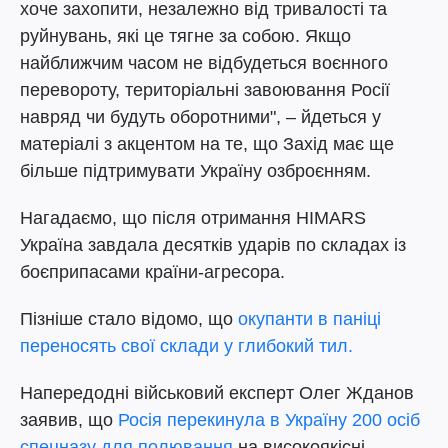
хоче захопити, незалежно від тривалості та
руйнувань, які це тягне за собою. Якщо
найближчим часом не відбудеться воєнного
перевороту, територіальні завоювання Росії
навряд чи будуть оборотними", – йдеться у
матеріалі з акцентом на те, що Захід має ще
більше підтримувати Україну озброєнням.
Нагадаємо, що після отримання HIMARS
Україна завдала десятків ударів по складах із
боєприпасами країни-агресора.
Пізніше стало відомо, що
окупанти в паніці
переносять свої склади у глибокий тил.
Напередодні військовий експерт Олег Жданов
заявив, що
Росія перекинула в Україну 200 осіб
спецназу для полювання
на високоякісні