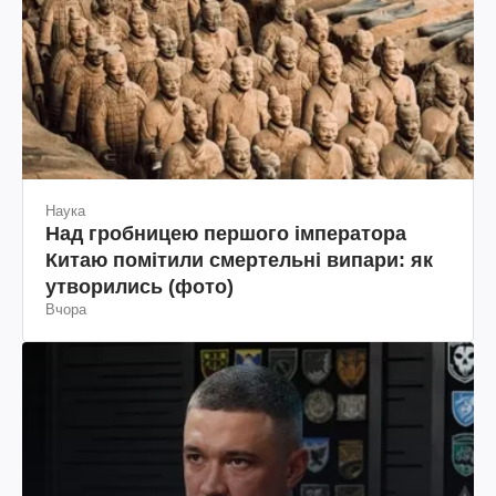
Наука
Над гробницею першого імператора
Китаю помітили смертельні випари: як
утворились (фото)
Вчора