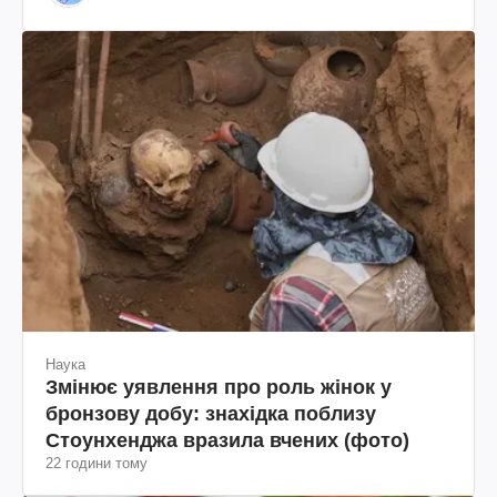
діяч, колишній віцепрезидент "ЮКОСа"
Наука
Змінює уявлення про роль жінок у
бронзову добу: знахідка поблизу
Стоунхенджа вразила вчених (фото)
22 години тому