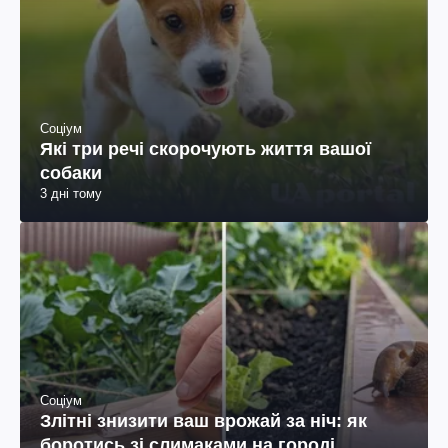
Соціум
Які три речі скорочують життя вашої
собаки
3 дні тому
Соціум
Злітні знизити ваш врожай за ніч: як
боротись зі слимаками на городі