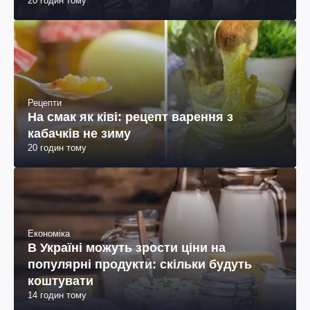
20 годин тому
пояснення юриста
Рецепти
На смак як ківі: рецепт варення з
кабачків не зиму
20 годин тому
Економіка
В Україні можуть зрости ціни на
популярні продукти: скільки будуть
коштувати
14 годин тому