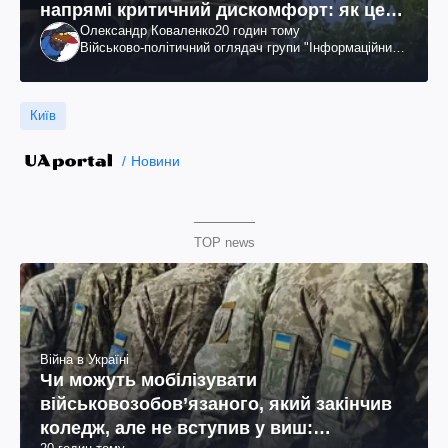
напрямі критичний дискомфорт: як це
Олександр Коваленко
20 годин тому
вдалося
Військово-політичний оглядач групи "Інформаційний
спротив"
Київ
Новини
TOP news
Війна в Україні
Чи можуть мобілізувати
військовозобов’язаного, який закінчив
коледж, але не вступив у виш: