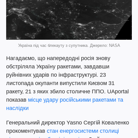
Україна під час блекауту з супутника. Джерело: NASA
Нагадаємо, що напередодні росія знову
обстріляла Україну ракетами, завдавши
руйнівних ударів по інфраструктурі. 23
листопада окупанти випустили Києвом 31
ракету, 21 з яких збило столичне ППО. UAportal
показав
місце удару російськими ракетами та
наслідки
Генеральний директор Yasno Сергій Коваленко
прокоментував
стан енергосистеми столиці