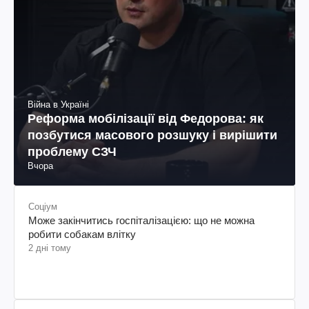
Війна в Україні
Реформа мобілізації від Федорова: як
позбутися масового розшуку і вирішити
проблему СЗЧ
Вчора
Соціум
Може закінчитись госпіталізацією: що не можна
робити собакам влітку
2 дні тому