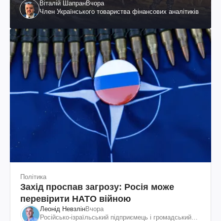
Віталій Шапран
Вчора
Член Українського товариства фінансових аналітиків
Політика
Захід проспав загрозу: Росія може
перевірити НАТО війною
Леонід Невзлін
Вчора
Російсько-ізраїльський підприємець і громадський