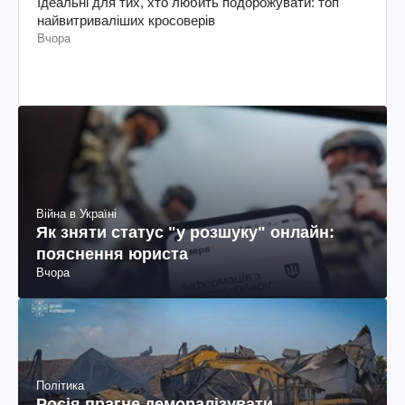
Ідеальні для тих, хто любить подорожувати: топ
найвитриваліших кросоверів
Вчора
Війна в Україні
Як зняти статус "у розшуку" онлайн:
пояснення юриста
Вчора
Політика
Росія прагне деморалізувати