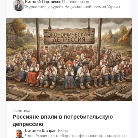
Виталий Портников
11 часов назад
Журналист, лауреат Национальной премии Украины
им. Шевченко
Политика
Россияне впали в потребительскую
депрессию
Виталий Шапран
Вчера
Член Украинского общества финансовых аналитиков