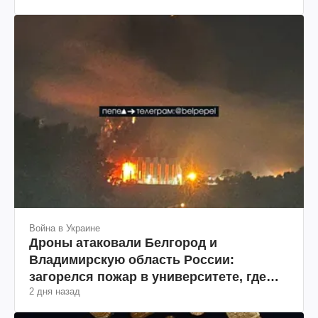
Война в Украине
Дроны атаковали Белгород и
Владимирскую область России:
загорелся пожар в университете, где
2 дня назад
разрабатывали дроны и состав
Wildberries (фото, видео)