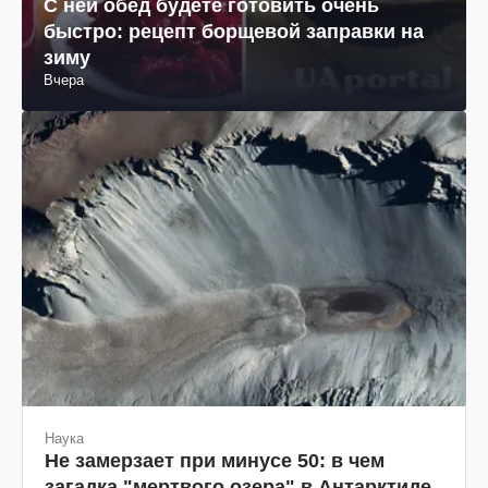
С ней обед будете готовить очень
быстро: рецепт борщевой заправки на
зиму
Вчера
Наука
Не замерзает при минусе 50: в чем
загадка "мертвого озера" в Антарктиде