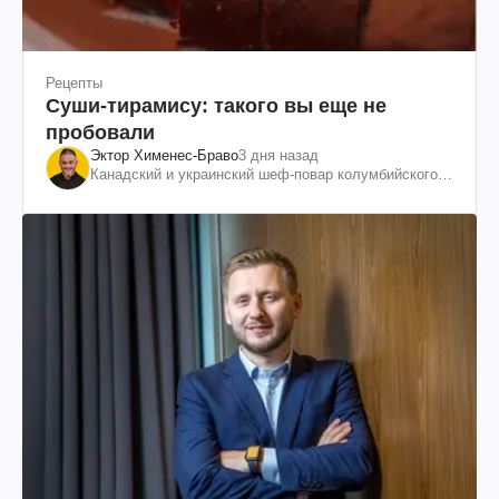
Рецепты
Суши-тирамису: такого вы еще не
пробовали
Эктор Хименес-Браво
3 дня назад
Канадский и украинский шеф-повар колумбийского
происхождения, бизнесмен, телеведущий