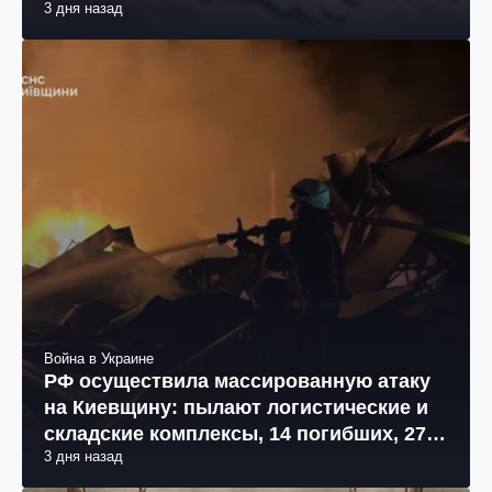
3 дня назад
Война в Украине
РФ осуществила массированную атаку
на Киевщину: пылают логистические и
складские комплексы, 14 погибших, 27
3 дня назад
раненых (фото, видео)