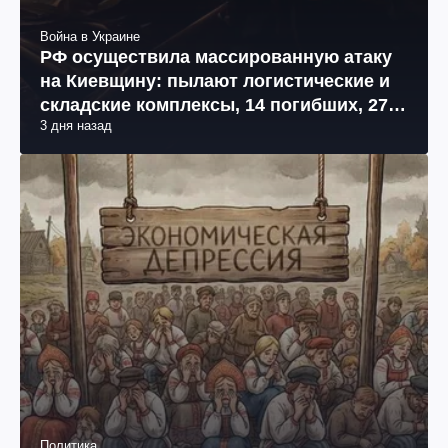
Война в Украине
РФ осуществила массированную атаку
на Киевщину: пылают логистические и
складские комплексы, 14 погибших, 27
3 дня назад
раненых (фото, видео)
Политика