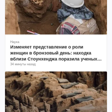
Наука
Изменяет представление о роли
женщин в бронзовый день: находка
вблизи Стоунхенджа поразила ученых
34 минуты назад
(фото)