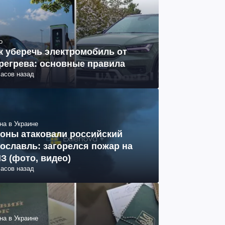
о
к уберечь электромобиль от
регрева: основные правила
часов назад
на в Украине
оны атаковали российский
ославль: загорелся пожар на
З (фото, видео)
часов назад
на в Украине