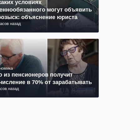
каких условиях
еннообязанного могут объявить
розыск: объяснение юриста
часов назад
номика
о из пенсионеров получит
числение в 70% от зарабатывать
асов назад