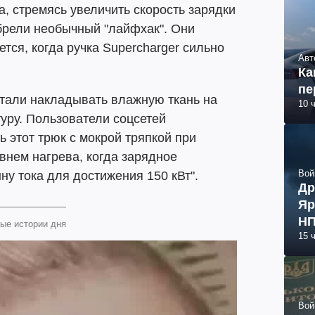
, стремясь увеличить скорость зарядки
обрели необычный "лайфхак". Они
тся, когда ручка Supercharger сильно
Авт
Ка
пе
тали накладывать влажную ткань на
10 
туру. Пользователи соцсетей
 этот трюк с мокрой тряпкой при
внем нагрева, когда зарядное
Вой
ну тока для достижения 150 кВт".
Др
Яр
НП
ые истории дня
15 
Вой