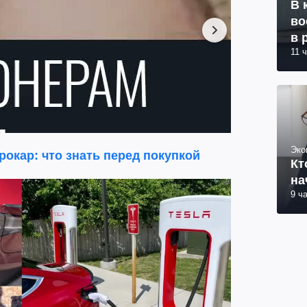
В 
во
в 
11 
Эко
рокар: что знать перед покупкой
Кт
на
9 ч