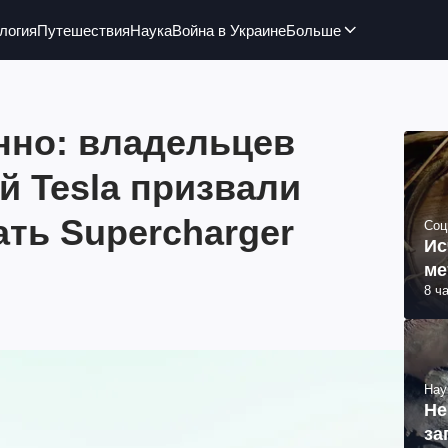
логия
Путешествия
Наука
Война в Украине
Больше
нно: владельцев
й Tesla призвали
ать Supercharger
Соц
Ис
ме
8 ч
Нау
Не
за