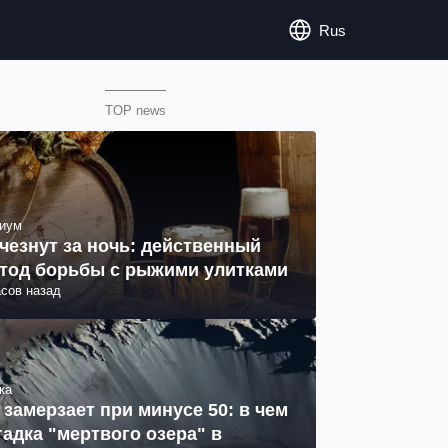
Rus
TOP news
иум
чезнут за ночь: действенный
тод борьбы с рыжими улитками
асов назад
ка
 замерзает при минусе 50: в чем
гадка "мертвого озера" в