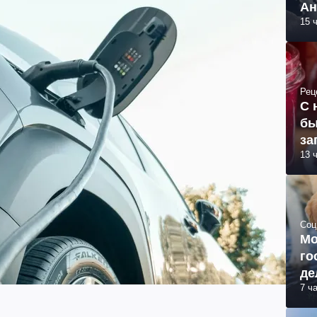
Ан
15 
Рец
С 
бы
за
13 
Соц
Мо
го
де
7 ч