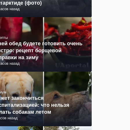
тарктиде (фото)
часов назад
епты
ней обед будете готовить очень
стро: рецепт борщевой
правки на зиму
часов назад
иум
жет закончиться
спитализацией: что нельзя
лать собакам летом
асов назад