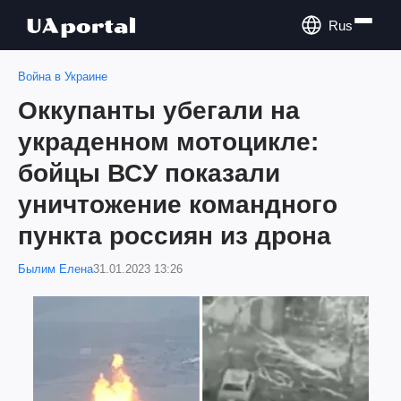
Rus
Война в Украине
Оккупанты убегали на
украденном мотоцикле:
бойцы ВСУ показали
уничтожение командного
пункта россиян из дрона
Былим Елена
31.01.2023 13:26