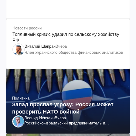
Новости россии
Топливный кризис ударил по сельскому хозяйству
РФ
Виталий Шапран
Вчера
Член Украинского общества финансовых аналитиков
Политика
Запад проспал угрозу: Россия может
проверить НАТО войной
Леонид Невзлин
Вчера
Российско-израильский предприниматель и
общественный деятель, бывший вице-президент
"ЮКОСа"