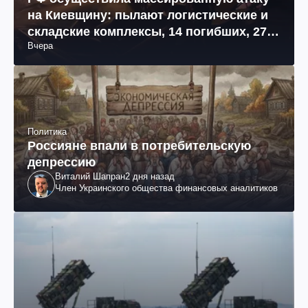
на Киевщину: пылают логистические и
складские комплексы, 14 погибших, 27
Вчера
раненых (фото, видео)
Политика
Россияне впали в потребительскую
депрессию
Виталий Шапран
2 дня назад
Член Украинского общества финансовых аналитиков