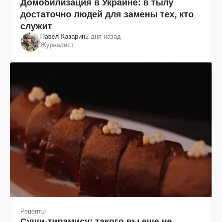
Домобилизация в Украине: в тылу
достаточно людей для замены тех, кто
служит
Павел Казарин
2 дня назад
Журналист
Рецепты
Суши-тирамису: такого вы еще не