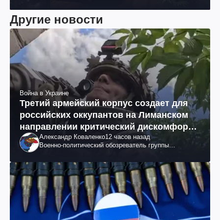
Другие новости
Война в Украине
Третий армейский корпус создает для
российских оккупантов на Лиманском
направлении критический дискомфорт:
Александр Коваленко
12 часов назад
как это удалось
Военно-политический обозреватель группы
"Информационное сопротивление"