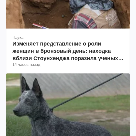
Наука
Изменяет представление о роли
женщин в бронзовый день: находка
вблизи Стоунхенджа поразила ученых
14 часов назад
(фото)