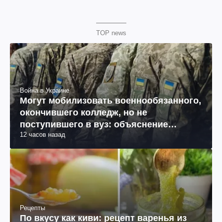
TOP news
Война в Украине
Могут мобилизовать военнообязанного,
окончившего колледж, но не
поступившего в вуз: объяснение
12 часов назад
юриста
Рецепты
По вкусу как киви: рецепт варенья из