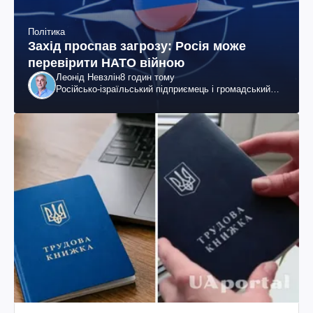
Політика
Захід проспав загрозу: Росія може
перевірити НАТО війною
Леонід Невзлін
8 годин тому
Російсько-ізраїльський підприємець і громадський
діяч, колишній віцепрезидент "ЮКОСа"