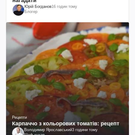
нагадати
Юрій Богданов
16 годин тому
Блогер
Рецепти
Карпаччо з кольорових томатів: рецепт
Володимир Ярославський
3 години тому
Шеф-кухар