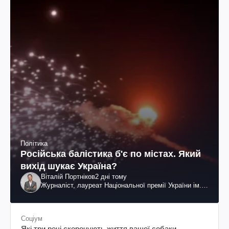
Політика
Російська балістика б'є по містах. Який
вихід шукає Україна?
Віталій Портніков
2 дні тому
Журналіст, лауреат Національної премії України ім.
Шевченка
Соціум
Які три речі скорочують життя вашої собаки