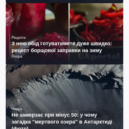
Рецепти
З нею обід готуватимете дуже швидко:
рецепт борщової заправки на зиму
Вчора
Наука
Не замерзає при мінус 50: у чому
загадка "мертвого озера" в Антарктиді
(фото)