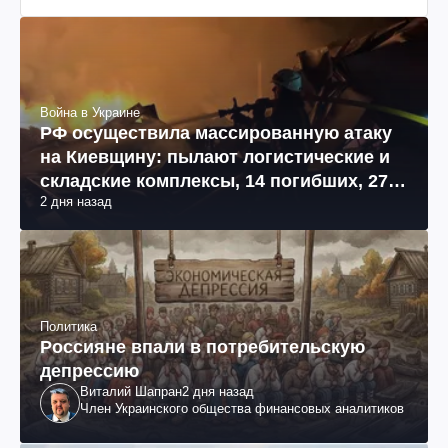
Война в Украине
РФ осуществила массированную атаку
на Киевщину: пылают логистические и
складские комплексы, 14 погибших, 27
2 дня назад
раненых (фото, видео)
Политика
Россияне впали в потребительскую
депрессию
Виталий Шапран
2 дня назад
Член Украинского общества финансовых аналитиков