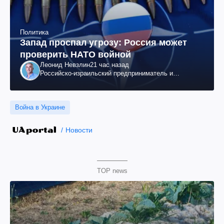
Политика
Запад проспал угрозу: Россия может
проверить НАТО войной
Леонид Невзлин
21 час назад
Российско-израильский предприниматель и
общественный деятель, бывший вице-президент
"ЮКОСа"
Война в Украине
Новости
TOP news