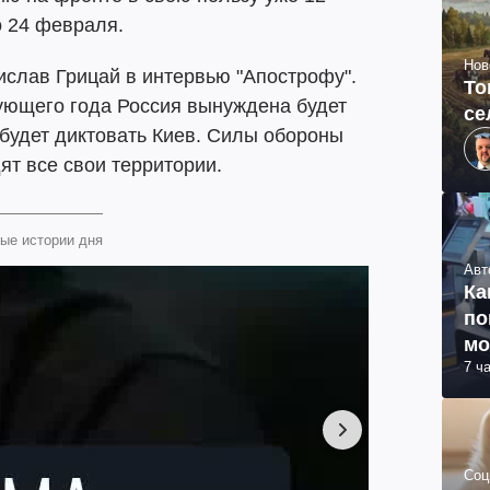
о 24 февраля.
Нов
слав Грицай в интервью "Апострофу".
То
дующего года Россия вынуждена будет
се
 будет диктовать Киев. Силы обороны
ят все свои территории.
ые истории дня
Авт
Ка
по
мо
7 ч
Соц