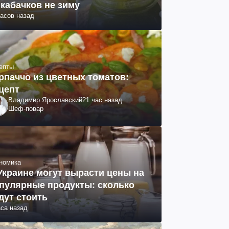
 кабачков не зиму
часов назад
епты
рпаччо из цветных томатов:
цепт
Владимир Ярославский
21 час назад
Шеф-повар
номика
Украине могут вырасти цены на
пулярные продукты: сколько
дут стоить
аса назад