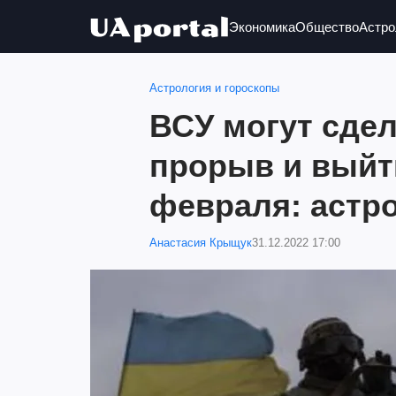
Экономика
Общество
Астро
Астрология и гороскопы
ВСУ могут сдел
прорыв и выйт
февраля: астро
Анастасия Крыщук
31.12.2022 17:00