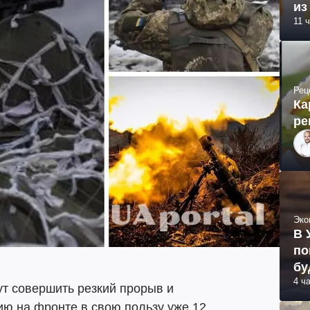
из
11 
Рец
Ка
ре
Эко
В 
по
бу
4 ч
т совершить резкий прорыв и
ию на фронте в свою пользу уже 12