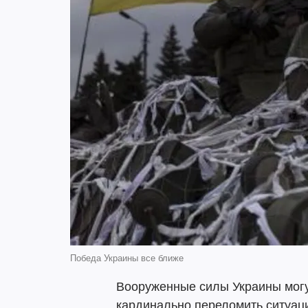
Победа Украины все ближе
Вооруженные силы Украины могу
кардинально переломить ситуац