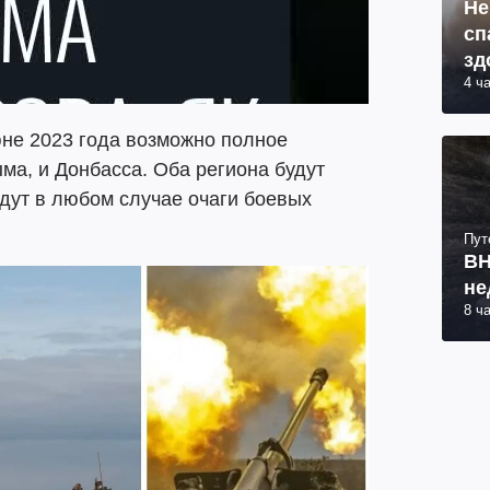
Не
сп
зд
4 ч
юне 2023 года возможно полное
ма, и Донбасса. Оба региона будут
дут в любом случае очаги боевых
Пут
ВН
не
8 ч