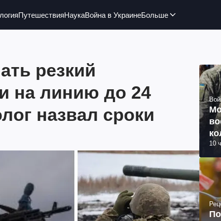
логия
Путешествия
Наука
Война в Украине
Больше
ать резкий
и на линию до 24
Вой
лог назвал сроки
Мо
во
ко
10 
ву
Рец
По