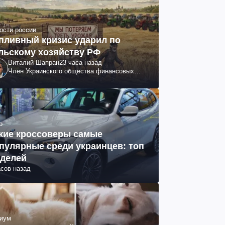
ости россии
пливный кризис ударил по
льскому хозяйству РФ
Виталий Шапран
23 часа назад
Член Украинского общества финансовых
аналитиков
о
кие кроссоверы самые
пулярные среди украинцев: топ
делей
асов назад
иум