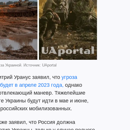
за Украиной. Источник: UAportal
итрий Уранус заявил, что
угроза
будет в апреле 2023 года,
однако
 отвлекающий маневр. Тяжелейшие
е Украины будут идти в мае и июне,
 российских мобилизованных.
кже заявил, что Россия должна
отив Украины, только у случае полного