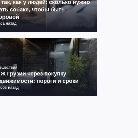
 так, как у людей: сколько нужно
ать собаке, чтобы быть
оровой
аса назад
ешествия
Ж Грузии через покупку
движимости: пороги и сроки
асов назад