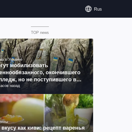
Rus
TOP news
на в Украине
гут мобилизовать
еннообязанного, окончившего
лледж, но не поступившего в
часов назад
з: объяснение юриста
епты
 вкусу как киви: рецепт варенья