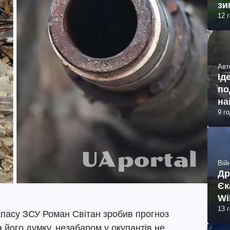
зи
12 
Авт
Ід
по
на
9 г
Війн
Др
Єк
Wi
13 
апасу ЗСУ Роман Світан зробив прогноз
а його думку, незабаром у окупантів не