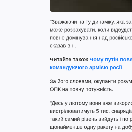
"Зважаючи на ту динаміку, яка за
може розрахувати, коли відбуде
повне домінування над російською
сказав він.
Читайте також
Чому путін пов
командуючого армією росії
За його словами, окупанти розум
ОПК на повну потужність.
"Десь у лютому вони вже використ
вистрілюватимуть 5 тис. снарядів 
такий самий рівень вийдуть і по
щонайменше одну ракету на добу,