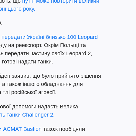
ають, що
путін може повторити великий
ні цього року.
а
ь
передати Україні близько 100 Leopard
оду на реекспорт. Окрім Польщі та
сь передати частину своїх Leopard 2,
 готові надати танки.
ден заявив, що було прийнято рішення
, а також іншого обладнання для
тлі російської агресії.
кової допомоги надасть Велика
ть танки Challenger 2.
и ACMAT Bastion
також пообіцяли