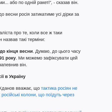
.. або по одній ракеті", - сказав він.
до весни росія затикатиме усі дірки за
ліста про те, коли все ж таки
н назвав такі терміни:
до кінця весни
. Думаю, до цього часу
91 року
. Ми можемо зафіксувати цей
запевнив він.
ї в Україну
 Жданов вважає, що
тактика росіян не
ж російські колони, що поїдуть через