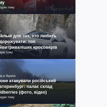
му
годин тому
о
еальні для тих, хто любить
дорожувати: топ
йвитриваліших кросоверів
один тому
а в Україні
они атакували російський
атеринбург: палає склад
ldberries (фото, відео)
годин тому