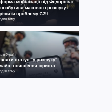
форма мобілізації від Федорова:
 позбутися масового розшуку і
рішити проблему СЗЧ
годин тому
а в Україні
 зняти статус "у розшуку"
лайн: пояснення юриста
годин тому