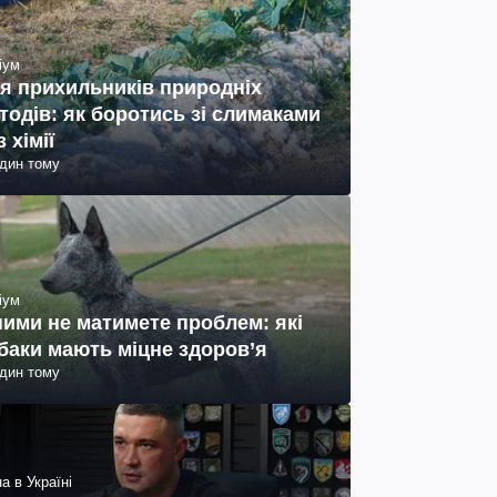
іум
я прихильників природніх
тодів: як боротись зі слимаками
з хімії
один тому
іум
ними не матимете проблем: які
баки мають міцне здоров’я
один тому
а в Україні