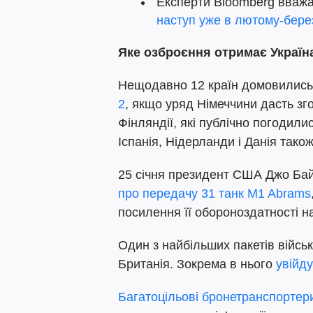
Експерти Bloomberg вваж
наступ уже в лютому-берез
Яке озброєння отримає Україн
Нещодавно 12 країн домовилис
2
, якщо уряд Німеччини дасть зг
Фінляндії, які публічно погодили
Іспанія, Нідерланди і Данія також
25 січня президент США Джо Бай
про передачу 31 танк M1 Abrams
посилення її обороноздатності на 
Один з найбільших пакетів війсь
Британія. Зокрема в нього
увійду
Багатоцільові бронетранспортер