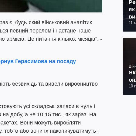
Ре
як
ви
раз є, будь-який військовий аналітик
11 
ться певний перелом і настане наше
 армією. Це питання кількох місяців", -
ернув Герасимова на посаду
Війн
Як
он
іють безвихідь та вивели виробництво
10 
овують усі складські запаси в нуль і
на добу, а не 10-15 тис., як зараз. На
 ракетах. Вони можуть виробляти
 тобто або вони їх накопичуватимуть і