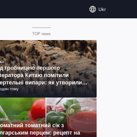
Ukr
TOP news
ка
д гробницею першого
ператора Китаю помітили
ертельні випари: як утворились
годин тому
ото)
епти
оматний томатний сік з
лгарським перцем: рецепт на