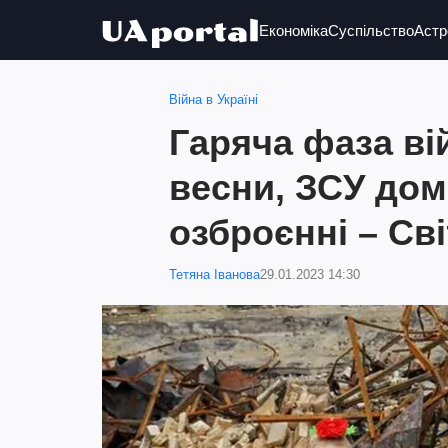
Економіка
Суспільство
Астр
Війна в Україні
Гаряча фаза ві
весни, ЗСУ дом
озброєнні – Св
Тетяна Іванова
29.01.2023 14:30