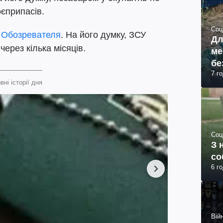
оєприпасів.
Соц
я
Обозревателя
. На його думку, ЗСУ
Дл
через кілька місяців.
ме
бе
7 г
вні історії дня
Соц
З 
со
6 г
Війн