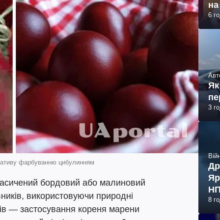
на
6 г
Авт
Як
пе
3 г
Війн
рнативу фарбуванню цибулинням
Др
Яр
насичений бордовий або малиновий
НП
вників, використовуючи природні
8 г
обів — застосування кореня марени