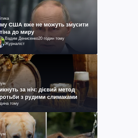
ітика
му США вже не можуть змусити
тіна до миру
Вадим Денисенко
20 годин тому
Журналіст
іум
икнуть за ніч: дієвий метод
ротьби з рудими слимаками
одина тому
іум