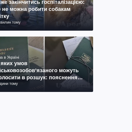
же закінчитись госпіталізацією:
 не можна робити собакам
ітку
хвилин тому
а в Україні
 яких умов
йськовозобов’язаного можуть
олосити в розшук: пояснення
одини тому
иста