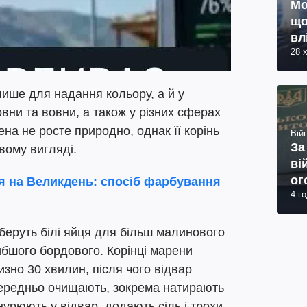
Мо
що
вл
28 
ише для надання кольору, а й у
вни та вовни, а також у різних сферах
ена не росте природно, однак її корінь
Війн
За
вому вигляді.
ві
ог
я на Великдень: спосіб фарбування
4 г
юр
беруть білі яйця для більш малинового
ибшого бордового. Корінці марени
зно 30 хвилин, після чого відвар
ередньо очищають, зокрема натирають
нурюють у відвар, додають сіль і трохи