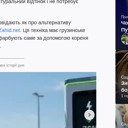
туральний відтінок і не потребує
Пол
овідають як про альтернативу
Чо
Пу
Zahid.net.
Ця техніка має грузинське
о фарбують саме за допомогою кореня
.
вні історії дня
Соц
Зн
бо
1 г
Соц