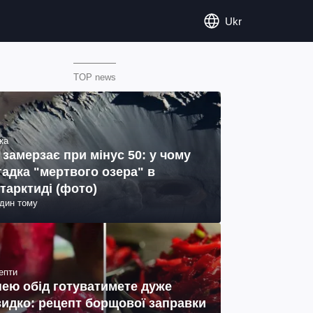
Ukr
TOP news
ка
 замерзає при мінус 50: у чому
гадка "мертвого озера" в
тарктиді (фото)
один тому
епти
нею обід готуватимете дуже
идко: рецепт борщової заправки