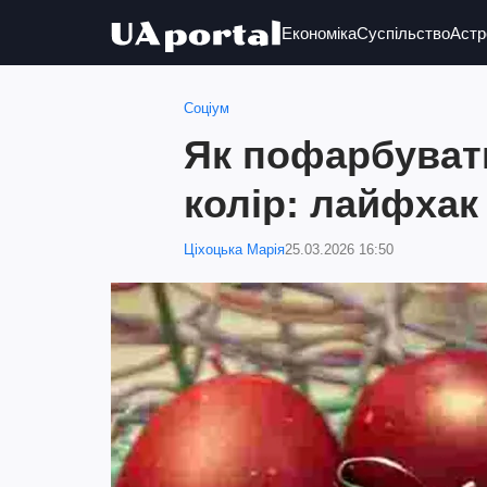
Економіка
Суспільство
Астр
Соціум
Як пофарбуват
колір: лайфхак 
Ціхоцька Марія
25.03.2026 16:50