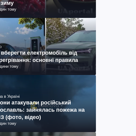
 зиму
один тому
о
 вберегти електромобіль від
регрівання: основні правила
одини тому
а в Україні
они атакували російський
ославль: зайнялась пожежа на
З (фото, відео)
один тому