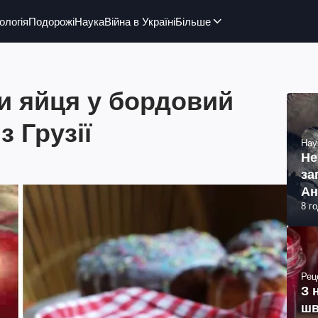
ологія
Подорожі
Наука
Війна в Україні
Більше
и яйця у бордовий
з Грузії
Нау
Не
за
Ан
8 г
Рец
З 
шв