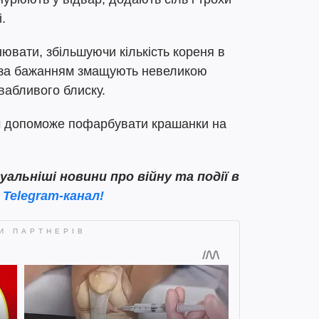
.
нювати, збільшуючи кількість кореня в
я за бажанням змащують невеликою
ивабливого блиску.
оч допоможе пофарбувати крашанки на
льніші новини про війну та події в
ш
Telegram-канал!