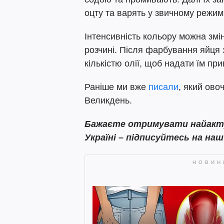
оцту та варять у звичному режимі
Інтенсивність кольору можна змі
розчині. Після фарбування яйц
кількістю олії, щоб надати їм пр
Раніше ми вже
писали
, який ов
Великдень.
Бажаєте отримувати найактуа
Україні – підписуйтесь на на