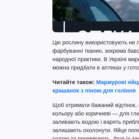
Цю рослину використовують не л
фарбуванні тканин, зокрема баво
народної практики. В Україні мар
можна придбати в аптеках у гото
Читайте також:
Мармурові яйц
крашанок з піною для гоління
Щоб отримати бажаний відтінок, 
кольору або коричневі — для гл
заливають водою і варять прибли
залишають охолонути. Яйця поп
содою та промивають. Далі їх за