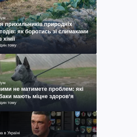
іум
я прихильників природніх
тодів: як боротись зі слимаками
з хімії
один тому
іум
ними не матимете проблем: які
баки мають міцне здоров’я
один тому
а в Україні