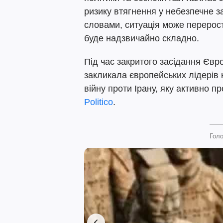
ризику втягнення у небезпечне за
словами, ситуація може перерости
буде надзвичайно складно.
Під час закритого засідання Євр
закликала європейських лідерів 
війну проти Ірану, яку активно 
Politico
.
Голо