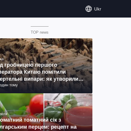
Ukr
TOP news
ка
д гробницею першого
ператора Китаю помітили
ертельні випари: як утворились
годин тому
ото)
епти
оматний томатний сік з
лгарським перцем: рецепт на