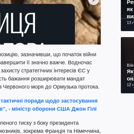
Ре
як
ви
13 
озицію, зазначивши, що початок війни
завершити її значно важче. Водночас
Війн
захисту стратегічних інтересів ЄС у
Як
он
ність бажання розширювати мандат
12 
 із Червоного моря до Ормузька протока.
 тактичні поради щодо застосування
", - міністр оборони США Джон Гілі
иленого тиску з боку президента
юзників, зокрема Франція та Німеччина,