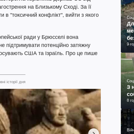
гострення на Близькому Сході. За її
 в "токсичний конфлікт", вийти з якого
Соц
Дл
ме
опейської ради у Брюсселі вона
бе
9 г
не підтримувати потенційно затяжну
просувають США та Ізраїль. Про це пише
Соц
вні історії дня
З 
со
8 г
Війн