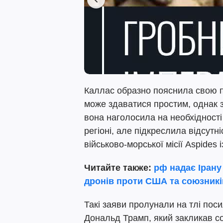
Каллас образно пояснила свою п
може здаватися простим, однак 
вона наголосила на необхідності 
регіоні, але підкреслила відсут
військово-морської місії Aspides
Читайте также:
рф надає Ірану
дронів проти США та союзників
Такі заяви пролунали на тлі пос
Дональд Трамп, який закликав со