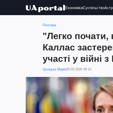
Економіка
Суспільство
Астр
Політика
"Легко почати, 
Каллас застере
участі у війні з
Ціхоцька Марія
20.03.2026 09:10