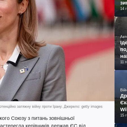
зи
14 
Авт
Ід
по
на
11 
Війн
Др
Єк
тенційно затяжну війну проти Ірану. Джерело: getty images
Wi
15 
ого Союзу з питань зовнішньої
застерегла керівників держав ЄС від