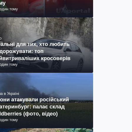
му
годин тому
о
еальні для тих, хто любить
дорожувати: топ
йвитриваліших кросоверів
годин тому
а в Україні
они атакували російський
атеринбург: палає склад
ldberries (фото, відео)
годин тому