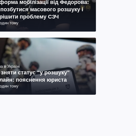
форма мобілізації від Федорова:
 позбутися масового розшуку і
рішити проблему СЗЧ
годин тому
а в Україні
 зняти статус "у розшуку"
лайн: пояснення юриста
годин тому