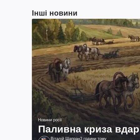
Інші новини
Новини росії
Паливна криза вдар
Віталій Шапран
3 години тому