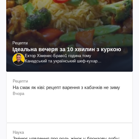
Рецепти
Ідеальна вечеря за 10 хвилин з куркою
Ектор Хіменес-Браво
1 година тому
Канадський та український шеф-кухар
колумбійського походження, бізнесмен, телеведучий
Рецепти
На смак як ківі: рецепт варення з кабачків не зиму
Вчора
Наука
Змінює уявлення про роль жінок у бронзову добу: