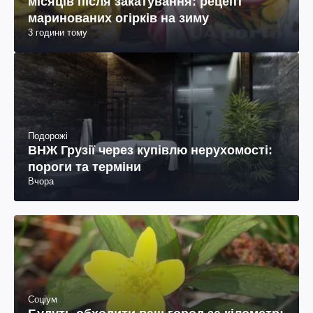
місяців після закатування: рецепт
маринованих огірків на зиму
3 години тому
Подорожі
ВНЖ Грузії через купівлю нерухомості:
пороги та терміни
Вчора
Соціум