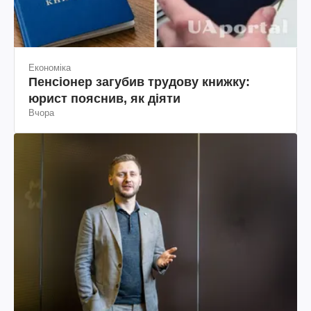
Економіка
Пенсіонер загубив трудову книжку:
юрист пояснив, як діяти
Вчора