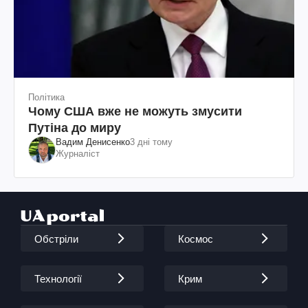
Політика
Чому США вже не можуть змусити
Путіна до миру
Вадим Денисенко
3 дні тому
Журналіст
Обстріли
Космос
Технології
Крим