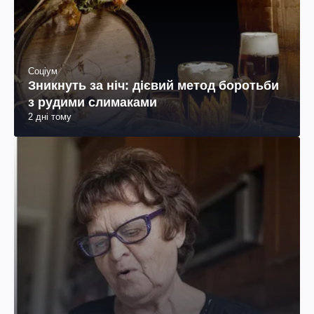
Соціум
Зникнуть за ніч: дієвий метод боротьби
з рудими слимаками
2 дні тому