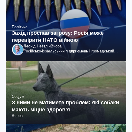
Політика
Захід проспав загрозу: Росія може
перевірити НАТО війною
Леонід Невзлін
Вчора
Російсько-ізраїльський підприємець і громадський
діяч, колишній віцепрезидент "ЮКОСа"
Соціум
З ними не матимете проблем: які собаки
мають міцне здоров’я
Вчора