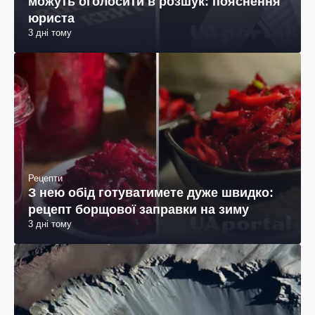
можуть оголосити в розшук: пояснення
юриста
3 дні тому
Рецепти
З нею обід готуватимете дуже швидко:
рецепт борщової заправки на зиму
3 дні тому