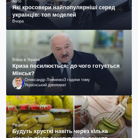
Авто
Які кросовери найпопулярніші серед
українців: топ моделей
Вчора
Війна в Україні
Криза посилюється: до чого готується
Мінськ?
Олександр Левченко
3 години тому
Український дипломат
Рецепти
Будуть хрусткі навіть через кілька