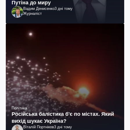
Путіна до миру
Вадим Денисенко
3 дні тому
Журналіст
Політика
Російська балістика б'є по містах. Який
вихід шукає Україна?
Віталій Портніков
3 дні тому