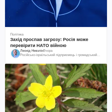
Політика
Захід проспав загрозу: Росія може
перевірити НАТО війною
Леонід Невзлін
Вчора
Російсько-ізраїльський підприємець і громадський
діяч, колишній віцепрезидент "ЮКОСа"