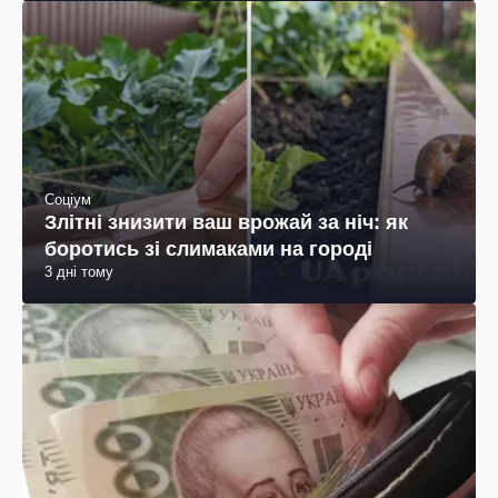
Соціум
Злітні знизити ваш врожай за ніч: як
боротись зі слимаками на городі
3 дні тому