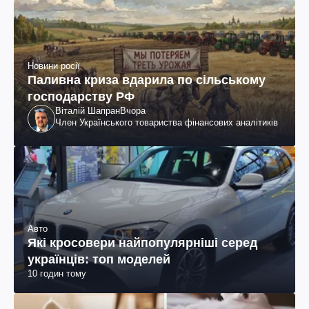
Новини росії
Паливна криза вдарила по сільському
господарству РФ
Віталій Шапран
Вчора
Член Українського товариства фінансових аналітиків
Авто
Які кросовери найпопулярніші серед
українців: топ моделей
10 годин тому