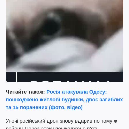
Читайте також:
Росія атакувала Одесу:
пошкоджено житлові будинки, двоє загиблих
та 15 поранених (фото, відео)
Уночі російський дрон знову вдарив по тому ж
району. Через атаку пошкоджено п’ять