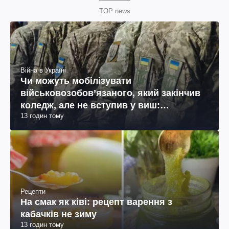
TOP news
Війна в Україні
Чи можуть мобілізувати
військовозобов’язаного, який закінчив
коледж, але не вступив у виш:
13 годин тому
пояснення юриста
Рецепти
На смак як ківі: рецепт варення з
кабачків не зиму
13 годин тому