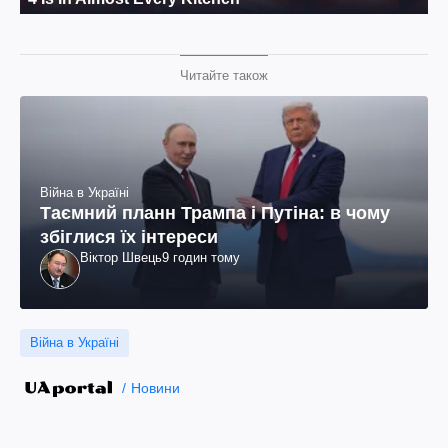
Читайте також
Війна в Україні
Таємний планн Трампа і Путіна: в чому
збіглися їх інтереси
Віктор Швець
9 годин тому
Війна в Україні
Новини