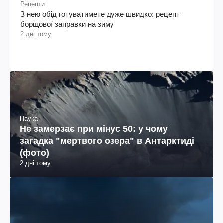
Рецепти
З нею обід готуватимете дуже швидко: рецепт
борщової заправки на зиму
2 дні тому
Наука
Не замерзає при мінус 50: у чому
загадка "мертвого озера" в Антарктиді
(фото)
2 дні тому