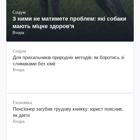
Соціум
З ними не матимете проблем: які собаки
мають міцне здоров’я
Вчора
Соціум
Для прихильників природніх методів: як боротись зі
слимаками без хімії
Вчора
Економіка
Пенсіонер загубив трудову книжку: юрист пояснив,
як діяти
Вчора