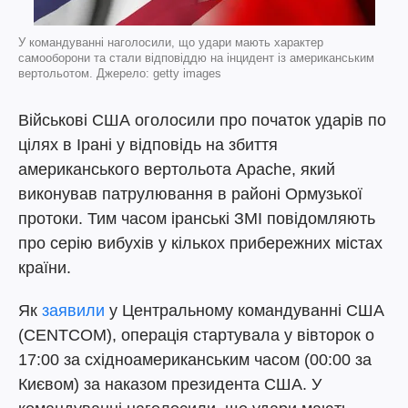
У командуванні наголосили, що удари мають характер
самооборони та стали відповіддю на інцидент із американським
вертольотом. Джерело: getty images
Військові США оголосили про початок ударів по
цілях в Ірані у відповідь на збиття
американського вертольота Apache, який
виконував патрулювання в районі Ормузької
протоки. Тим часом іранські ЗМІ повідомляють
про серію вибухів у кількох прибережних містах
країни.
Як
заявили
у Центральному командуванні США
(CENTCOM), операція стартувала у вівторок о
17:00 за східноамериканським часом (00:00 за
Києвом) за наказом президента США. У