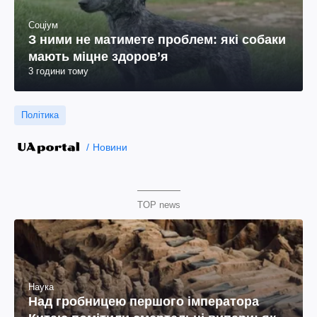
Соціум
З ними не матимете проблем: які собаки
мають міцне здоров’я
3 години тому
Політика
Новини
TOP news
Наука
Над гробницею першого імператора