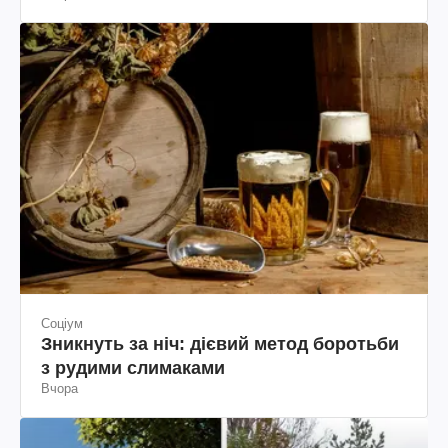
Соціум
Зникнуть за ніч: дієвий метод боротьби
з рудими слимаками
Вчора