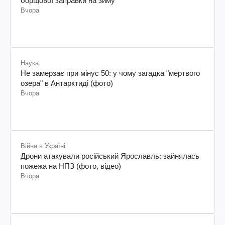
борщової заправки на зиму
Вчора
Наука
Не замерзає при мінус 50: у чому загадка "мертвого
озера" в Антарктиді (фото)
Вчора
Війна в Україні
Дрони атакували російський Ярославль: зайнялась
пожежа на НПЗ (фото, відео)
Вчора