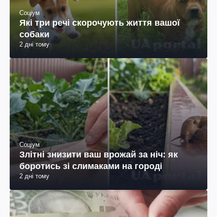
Соціум
Які три речі скорочують життя вашої
собаки
2 дні тому
Соціум
Злітні знизити ваш врожай за ніч: як
боротись зі слимаками на городі
2 дні тому