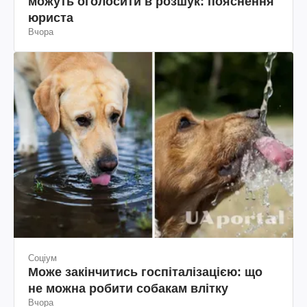
можуть оголосити в розшук: пояснення
юриста
Вчора
Соціум
Може закінчитись госпіталізацією: що
не можна робити собакам влітку
Вчора