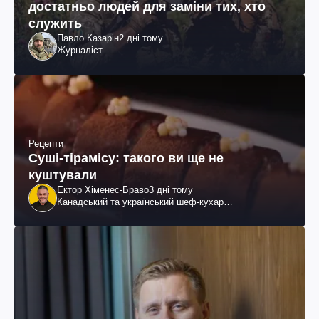
достатньо людей для заміни тих, хто
служить
Павло Казарін
2 дні тому
Журналіст
Рецепти
Суші-тірамісу: такого ви ще не
куштували
Ектор Хіменес-Браво
3 дні тому
Канадський та український шеф-кухар
колумбійського походження, бізнесмен, телеведучий