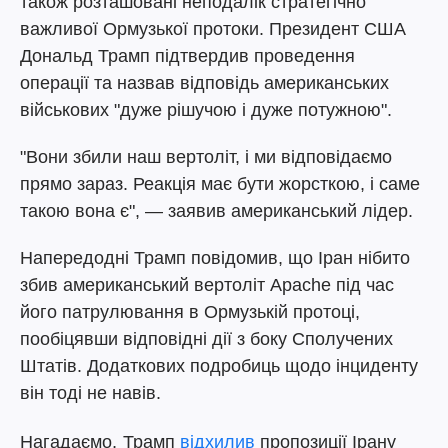
також розташовані неподалік стратегічно
важливої Ормузької протоки. Президент США
Дональд Трамп підтвердив проведення
операції та назвав відповідь американських
військових "дуже рішучою і дуже потужною".
"Вони збили наш вертоліт, і ми відповідаємо
прямо зараз. Реакція має бути жорсткою, і саме
такою вона є", — заявив американський лідер.
Напередодні Трамп повідомив, що Іран нібито
збив американський вертоліт Apache під час
його патрулювання в Ормузькій протоці,
пообіцявши відповідні дії з боку Сполучених
Штатів. Додаткових подробиць щодо інциденту
він тоді не навів.
Нагадаємо,
Трамп
відхилив
пропозиції Ірану