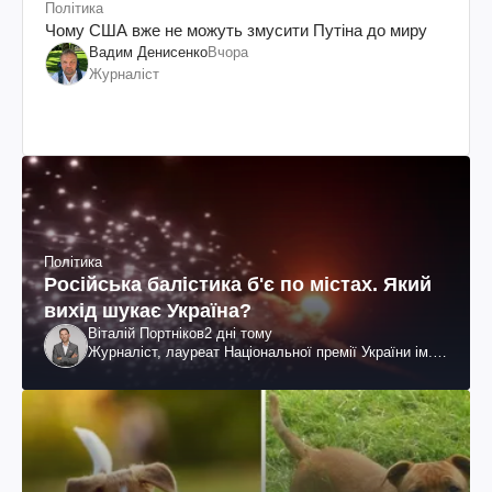
Політика
Чому США вже не можуть змусити Путіна до миру
Вадим Денисенко
Вчора
Журналіст
Політика
Російська балістика б'є по містах. Який
вихід шукає Україна?
Віталій Портніков
2 дні тому
Журналіст, лауреат Національної премії України ім.
Шевченка