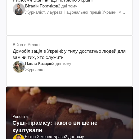
Віталій Портніков
2 дні тому
Журналіст, лауреат Національної премії України ім.
Шевченка
Війна в Україні
Домобілізація в Україні: у тилу достатньо людей для
заміни тих, хто служить
Павло Казарін
2 дні тому
Журналіст
Рецепти
Суші-тірамісу: такого ви ще не
куштували
Ектор Хіменес-Браво
2 дні тому