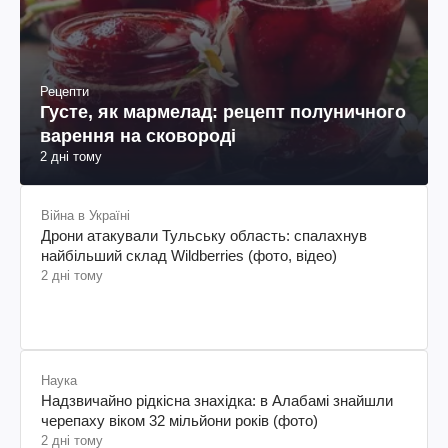
Рецепти
Густе, як мармелад: рецепт полуничного
варення на сковороді
2 дні тому
Війна в Україні
Дрони атакували Тульську область: спалахнув
найбільший склад Wildberries (фото, відео)
2 дні тому
Наука
Надзвичайно рідкісна знахідка: в Алабамі знайшли
черепаху віком 32 мільйони років (фото)
2 дні тому