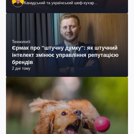
Канадський та український шеф-кухар
колумбійського походження, бізнесмен, телеведучий
Технології
Єрмак про "штучну думку": як штучний
інтелект змінює управління репутацією
брендів
2 дні тому