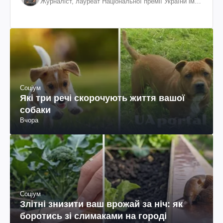
Журналіст, лауреат Національної премії України ім.
Шевченка
Соціум
Які три речі скорочують життя вашої
собаки
Вчора
Соціум
Злітні знизити ваш врожай за ніч: як
боротись зі слимаками на городі