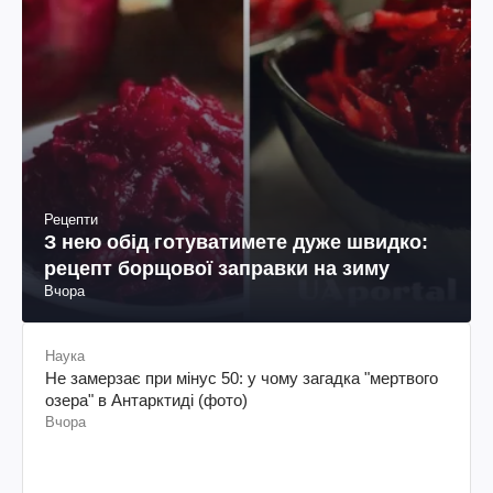
Рецепти
З нею обід готуватимете дуже швидко:
рецепт борщової заправки на зиму
Вчора
Наука
Не замерзає при мінус 50: у чому загадка "мертвого
озера" в Антарктиді (фото)
Вчора