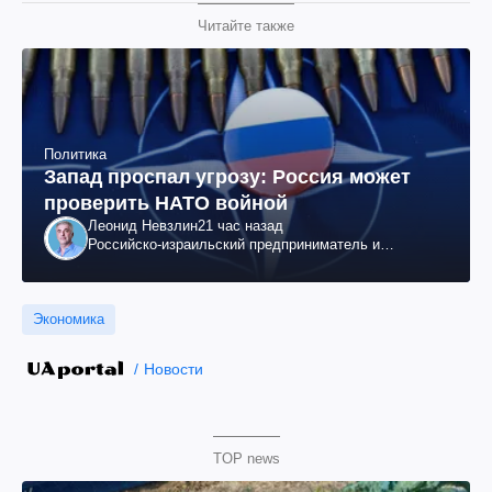
Читайте также
Политика
Запад проспал угрозу: Россия может
проверить НАТО войной
Леонид Невзлин
21 час назад
Российско-израильский предприниматель и
общественный деятель, бывший вице-президент
"ЮКОСа"
Экономика
Новости
TOP news