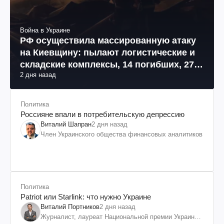
Война в Украине
РФ осуществила массированную атаку
на Киевщину: пылают логистические и
складские комплексы, 14 погибших, 27
2 дня назад
раненых (фото, видео)
Политика
Россияне впали в потребительскую депрессию
Виталий Шапран
2 дня назад
Член Украинского общества финансовых аналитиков
Политика
Patriot или Starlink: что нужно Украине
Виталий Портников
2 дня назад
Журналист, лауреат Национальной премии Украины