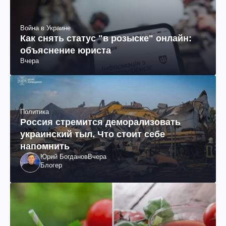
Война в Украине
Как снять статус "в розыске" онлайн:
объяснение юриста
Вчера
Политика
Россия стремится деморализовать
украинский тыл. Что стоит себе
напомнить
Юрий Богданов
Вчера
Блогер