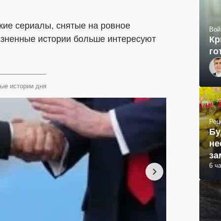
ские сериалы, снятые на ровное
Вой
изненные истории больше интересуют
Кр
го
ые истории дня
Рец
Бу
не
за
6 ч
ма