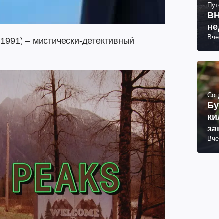
Пут
ВН
не
Вче
1991) – мистически-детективный
Соц
Бу
ки
за
Вче