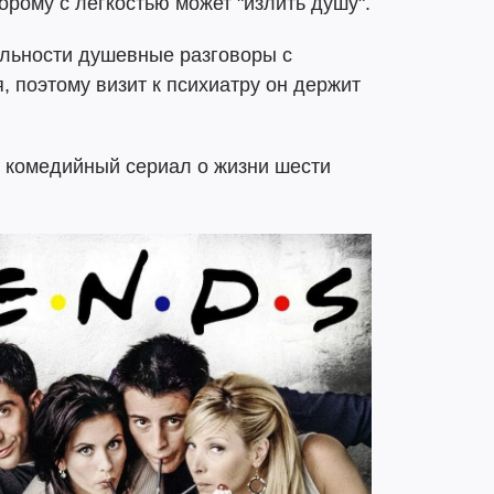
орому с легкостью может "излить душу".
ельности душевные разговоры с
, поэтому визит к психиатру он держит
 комедийный сериал о жизни шести