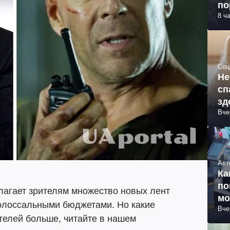
по
8 ч
Соц
Не
сп
зд
Вче
Авт
Ка
по
агает зрителям множество новых лент
мо
олоссальными бюджетами. Но какие
Вче
телей больше, читайте в нашем