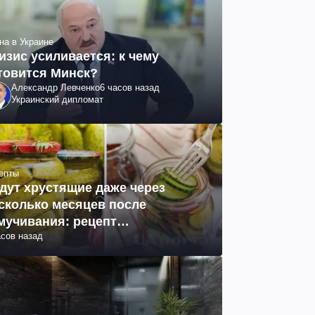
на в Украине
изис усиливается: к чему
товится Минск?
Александр Левченко
6 часов назад
Украинский дипломат
епты
дут хрустящие даже через
сколько месяцев после
мучивания: рецепт
асов назад
ринованных огурцов на зиму