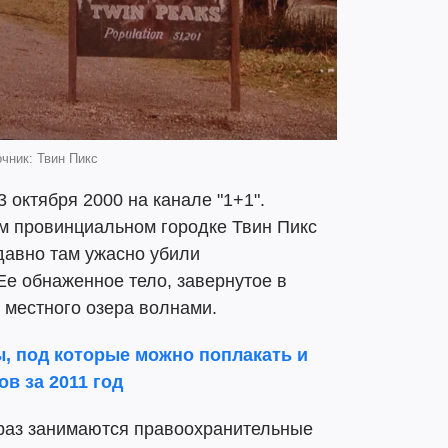
чник: Твин Пикс
 октября 2000 на канале "1+1".
м провинциальном городке Твин Пикс
давно там ужасно убили
е обнаженное тело, завернутое в
 местного озера волнами.
 под которые можно поплакать и
в за 2011 год
 раз занимаются правоохранительные