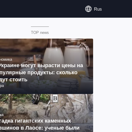
Rus
TOP news
номика
Украине могут вырасти цены на
пулярные продукты: сколько
дут стоить
ра
ка
гадка гигантских каменных
вшинов в Лаосе: ученые были