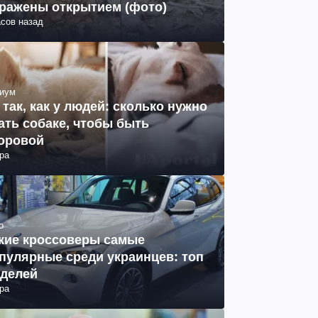
ражены открытием (фото)
асов назад
иум
 так, как у людей: сколько нужно
ать собаке, чтобы быть
оровой
ра
о
кие кроссоверы самые
пулярные среди украинцев: топ
делей
ра