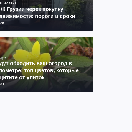
ешествия
Ж Грузии через покупку
движимости: пороги и сроки
ра
иум
дут обходить ваш огород в
лометре: топ цветов, которые
щитите от улиток
ра