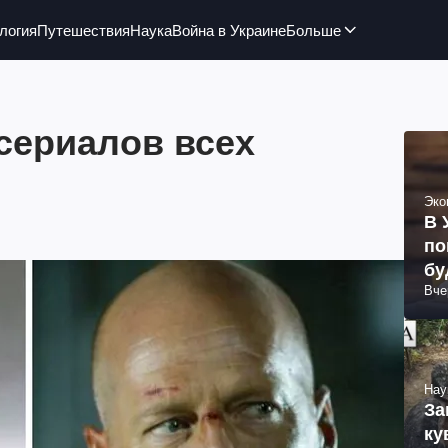
логия
Путешествия
Наука
Война в Украине
Больше
сериалов всех
Эко
В 
по
бу
Вче
Нау
За
ку