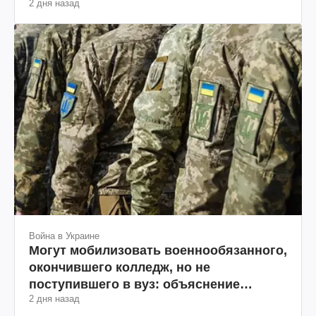
2 дня назад
Война в Украине
Могут мобилизовать военнообязанного,
окончившего колледж, но не
поступившего в вуз: объяснение
2 дня назад
юриста