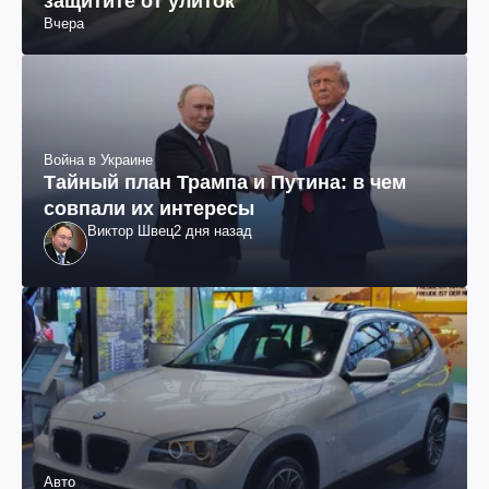
защитите от улиток
Вчера
Война в Украине
Тайный план Трампа и Путина: в чем
совпали их интересы
Виктор Швец
2 дня назад
Авто