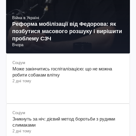
Війна в Україні
Реформа мобілізації від Федорова: як
позбутися масового розшуку і вирішити
проблему СЗЧ
Вчора
Соціум
Може закінчитись госпіталізацією: що не можна
робити собакам влітку
2 дні тому
Соціум
Зникнуть за ніч: дієвий метод боротьби з рудими
слимаками
2 дні тому