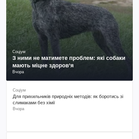
Соціум
З ними не матимете проблем: які собаки
мають міцне здоров’я
Вчора
Соціум
Для прихильників природніх методів: як боротись зі
слимаками без хімії
Вчора