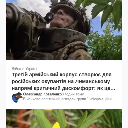
Війна в Україні
Третій армійський корпус створює для
російських окупантів на Лиманському
напрямі критичний дискомфорт: як це
Олександр Коваленко
8 годин тому
вдалося
Військово-політичний оглядач групи "Інформаційний
спротив"