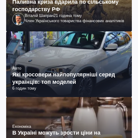
Паливна криза вдарила по сільському
господарству РФ
Віталій Шапран
21 година тому
Член Українського товариства фінансових аналітиків
Авто
Які кросовери найпопулярніші серед
українців: топ моделей
6 годин тому
Економіка
В Україні можуть зрости ціни на