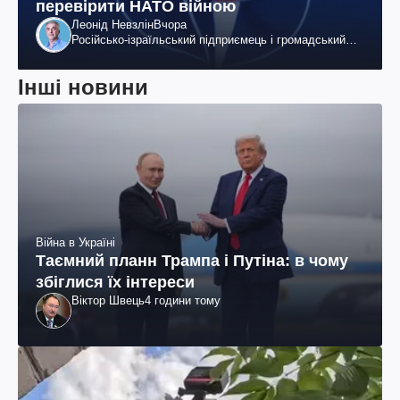
перевірити НАТО війною
Леонід Невзлін
Вчора
Російсько-ізраїльський підприємець і громадський
діяч, колишній віцепрезидент "ЮКОСа"
Інші новини
Війна в Україні
Таємний планн Трампа і Путіна: в чому
збіглися їх інтереси
Віктор Швець
4 години тому