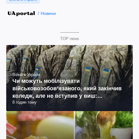
Новини
TOP news
Війна в Україні
Чи можуть мобілізувати
військовозобов’язаного, який закінчив
коледж, але не вступив у виш:
8 годин тому
пояснення юриста