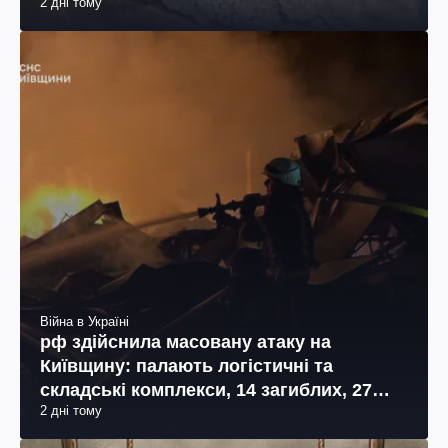
2 дні тому
Війна в Україні
рф здійснила масовану атаку на
Київщину: палають логістичні та
складські комплекси, 14 загиблих, 27
2 дні тому
поранених (фото, відео)