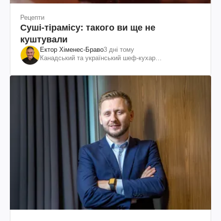
Рецепти
Суші-тірамісу: такого ви ще не
куштували
Ектор Хіменес-Браво
3 дні тому
Канадський та український шеф-кухар
колумбійського походження, бізнесмен, телеведучий