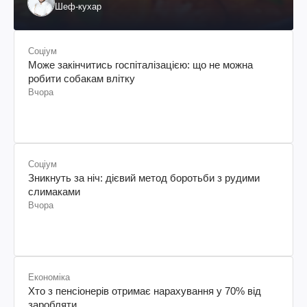
Шеф-кухар
Соціум
Може закінчитись госпіталізацією: що не можна
робити собакам влітку
Вчора
Соціум
Зникнуть за ніч: дієвий метод боротьби з рудими
слимаками
Вчора
Економіка
Хто з пенсіонерів отримає нарахування у 70% від
заробляти