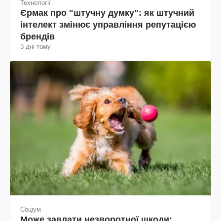
Технології
Єрмак про "штучну думку": як штучний
інтелект змінює управління репутацією
брендів
3 дні тому
Соціум
Може завдати незворотної шкоди: