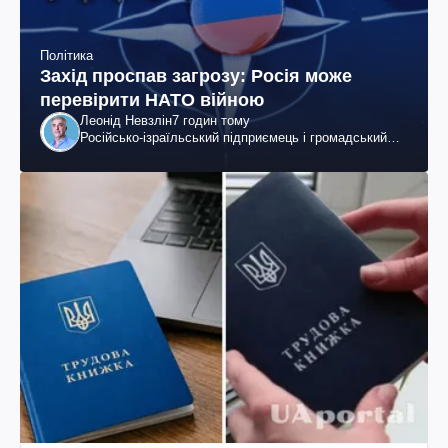
Політика
Захід проспав загрозу: Росія може
перевірити НАТО війною
Леонід Невзлін
7 годин тому
Російсько-ізраїльський підприємець і громадський
діяч, колишній віцепрезидент "ЮКОСа"