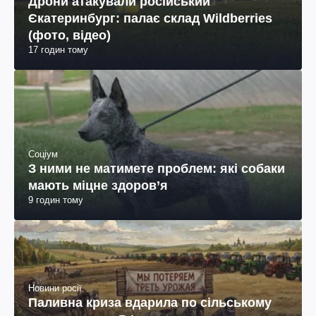
Дрони атакували російський
Єкатеринбург: палає склад Wildberries
(фото, відео)
17 годин тому
Соціум
З ними не матимете проблем: які собаки
мають міцне здоров’я
9 годин тому
Новини росії
Паливна криза вдарила по сільському