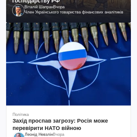
господарству РФ
Віталій Шапран
Вчора
Член Українського товариства фінансових аналітиків
Політика
Захід проспав загрозу: Росія може
перевірити НАТО війною
Леонід Невзлін
Вчора