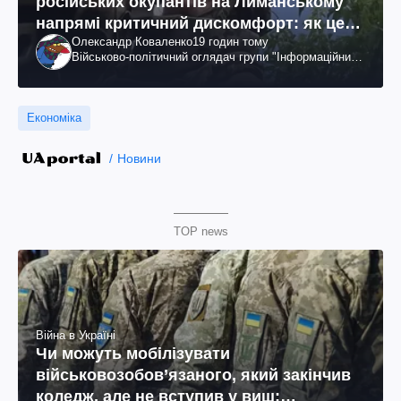
російських окупантів на Лиманському
напрямі критичний дискомфорт: як це
Олександр Коваленко
19 годин тому
вдалося
Військово-політичний оглядач групи "Інформаційний
спротив"
Економіка
Новини
TOP news
Війна в Україні
Чи можуть мобілізувати
військовозобов’язаного, який закінчив
коледж, але не вступив у виш: