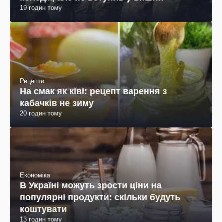
19 годин тому
пояснення юриста
Рецепти
На смак як ківі: рецепт варення з
кабачків не зиму
20 годин тому
Економіка
В Україні можуть зрости ціни на
популярні продукти: скільки будуть
коштувати
13 годин тому