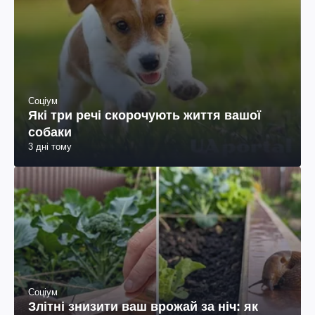
Соціум
Які три речі скорочують життя вашої
собаки
3 дні тому
Соціум
Злітні знизити ваш врожай за ніч: як