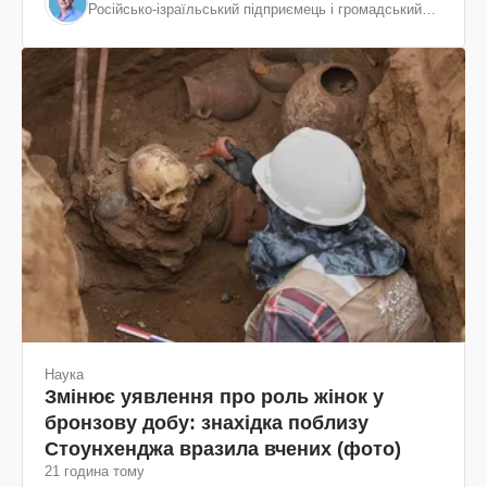
Російсько-ізраїльський підприємець і громадський
діяч, колишній віцепрезидент "ЮКОСа"
Наука
Змінює уявлення про роль жінок у
бронзову добу: знахідка поблизу
Стоунхенджа вразила вчених (фото)
21 година тому