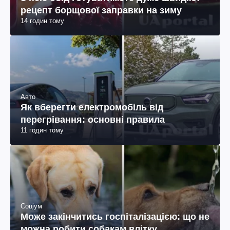
рецепт борщової заправки на зиму
14 годин тому
Авто
Як вберегти електромобіль від
перегрівання: основні правила
11 годин тому
Соціум
Може закінчитись госпіталізацією: що не
можна робити собакам влітку