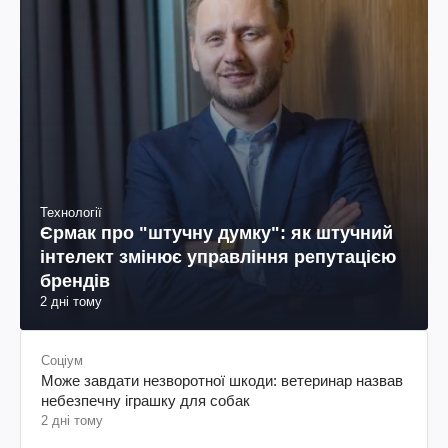
Технології
Єрмак про "штучну думку": як штучний
інтелект змінює управління репутацією
брендів
2 дні тому
Соціум
Може завдати незворотної шкоди: ветеринар назвав
небезпечну іграшку для собак
2 дні тому