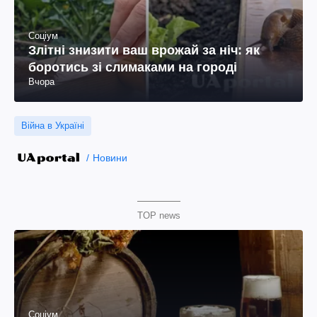
Соціум
Злітні знизити ваш врожай за ніч: як
боротись зі слимаками на городі
Вчора
Війна в Україні
Новини
TOP news
Соціум