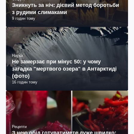
Зникнуть за ніч: дієвий метод боротьби
з рудими слимаками
9 годин тому
Наука
Не замерзає при мінус 50: у чому
загадка "мертвого озера" в Антарктиді
(фото)
16 годин тому
Рецепти
З нею обід готуватимете дуже швидко: