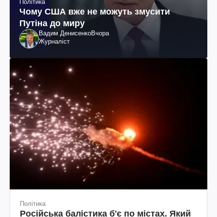
Політика
Чому США вже не можуть змусити
Путіна до миру
Вадим Денисенко
Вчора
Журналіст
Політика
Російська балістика б'є по містах. Який