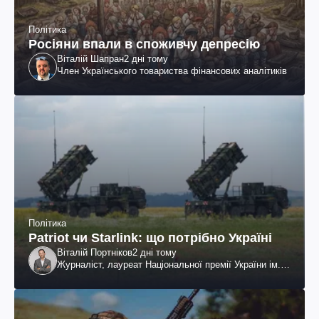
Політика
Росіяни впали в споживчу депресію
Віталій Шапран
2 дні тому
Член Українського товариства фінансових аналітиків
Політика
Patriot чи Starlink: що потрібно Україні
Віталій Портніков
2 дні тому
Журналіст, лауреат Національної премії України ім.
Шевченка