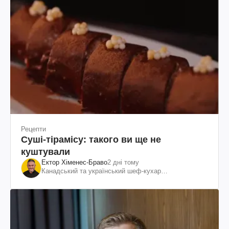
Рецепти
Суші-тірамісу: такого ви ще не
куштували
Ектор Хіменес-Браво
2 дні тому
Канадський та український шеф-кухар
колумбійського походження, бізнесмен, телеведучий