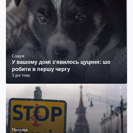
Соціум
У вашому домі зʼявилось цуценя: шо
робити в першу чергу
3 дні тому
Політика