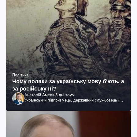
Політика
Чому поляки за українську мову б'ють, а
за російську ні?
Анатолій Амелін
3 дні тому
Український підприємець, державний службовець і
громадський діяч