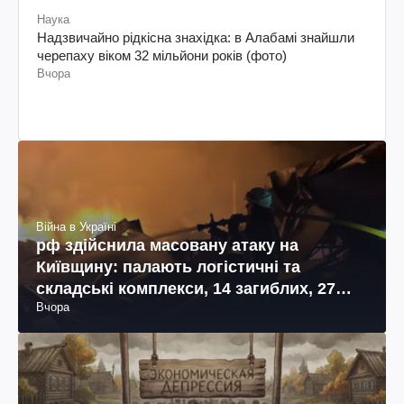
Наука
Надзвичайно рідкісна знахідка: в Алабамі знайшли
черепаху віком 32 мільйони років (фото)
Вчора
Війна в Україні
рф здійснила масовану атаку на
Київщину: палають логістичні та
складські комплекси, 14 загиблих, 27
Вчора
поранених (фото, відео)